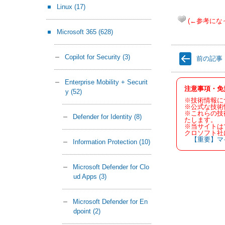
Linux
(17)
(←参考にな
Microsoft 365
(628)
Copilot for Security
(3)
前の記事
Enterprise Mobility + Securit
注意事項・免
y
(52)
※技術情報に
※公式な技術
※これらの技
Defender for Identity
(8)
たします。
※当サイトは
クロソフト社
【重要】マ
Information Protection
(10)
Microsoft Defender for Clo
ud Apps
(3)
Microsoft Defender for En
dpoint
(2)