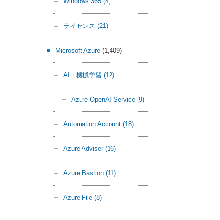
Windows 365
(4)
ライセンス
(21)
Microsoft Azure
(1,409)
AI・機械学習
(12)
Azure OpenAI Service
(9)
Automation Account
(18)
Azure Adviser
(16)
Azure Bastion
(11)
Azure File
(8)