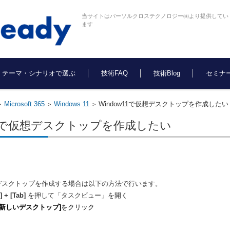
当サイトはパーソルクロステクノロジー㈱より提供してい
ます
テーマ・シナリオで選ぶ
技術FAQ
技術Blog
セミナ
Microsoft 365
Windows 11
Window11で仮想デスクトップを作成したい
>
>
>
w11で仮想デスクトップを作成したい
仮想デスクトップを作成する場合は以下の方法で行います。
+ [Tab]
を押して「タスクビュー」を開く
+ 新しいデスクトップ]
をクリック