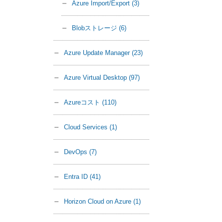
Azure Import/Export
(3)
Blobストレージ
(6)
Azure Update Manager
(23)
Azure Virtual Desktop
(97)
Azureコスト
(110)
Cloud Services
(1)
DevOps
(7)
Entra ID
(41)
Horizon Cloud on Azure
(1)