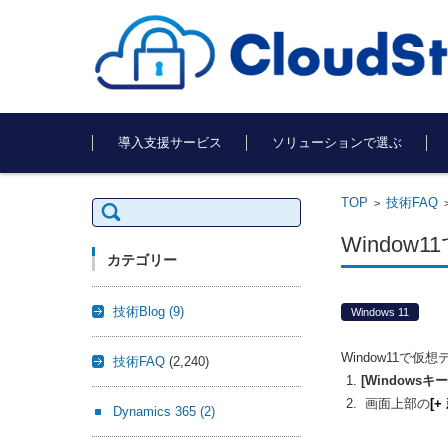
コンテンツに移動
導入支援サービス
ソリューションで選ぶ
TOP
技術FAQ
検
>
索:
Windo
カテゴリー
技術Blog
(9)
Windows 11
Window11で
技術FAQ
(2,240)
[Windowsキー] 
画面上部の
[
Dynamics 365
(2)