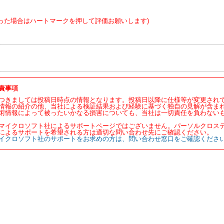
った場合はハートマークを押して評価お願いします)
責事項
つきましては投稿日時点の情報となります。投稿日以降に仕様等が変更され
情報の紹介の他、当社による検証結果および経験に基づく独自の見解が含ま
術情報によって被ったいかなる損害についても、当社は一切責任を負わない
マイクロソフト社によるサポートページではございません。パーソルクロス
によるサポートを希望される方は適切な問い合わせ先にご確認ください。
イクロソフト社のサポートをお求めの方は、問い合わせ窓口をご確認くださ