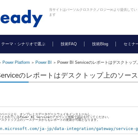
当サイトはパーソルクロステクノロジー㈱より提供してい
ます
テーマ・シナリオで選ぶ
技術FAQ
技術Blog
セミナ
Power Platform
Power BI
Power BI Serviceのレポートはデス
>
>
>
 BI Serviceのレポートはデスクトップ上の
earnのページより、オンプレミスデータゲートウェイをインストールし、
ドされているPower BI Serviceのアカウント情報で認証を行ってください。
デスクトップ上のソースデータからもレポートの更新が可能となります。
n.microsoft.com/ja-jp/data-integration/gateway/service-g