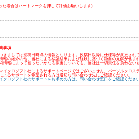
った場合はハートマークを押して評価お願いします)
責事項
つきましては投稿日時点の情報となります。投稿日以降に仕様等が変更され
情報の紹介の他、当社による検証結果および経験に基づく独自の見解が含ま
術情報によって被ったいかなる損害についても、当社は一切責任を負わない
マイクロソフト社によるサポートページではございません。パーソルクロス
によるサポートを希望される方は適切な問い合わせ先にご確認ください。
イクロソフト社のサポートをお求めの方は、問い合わせ窓口をご確認くださ