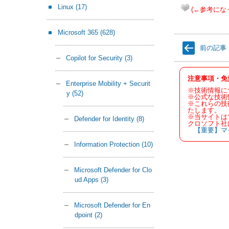
Linux
(17)
(←参考にな
Microsoft 365
(628)
前の記事
Copilot for Security
(3)
注意事項・免
Enterprise Mobility + Securit
※技術情報に
y
(52)
※公式な技術
※これらの技
たします。
※当サイトは
Defender for Identity
(8)
クロソフト社
【重要】マ
Information Protection
(10)
Microsoft Defender for Clo
ud Apps
(3)
Microsoft Defender for En
dpoint
(2)