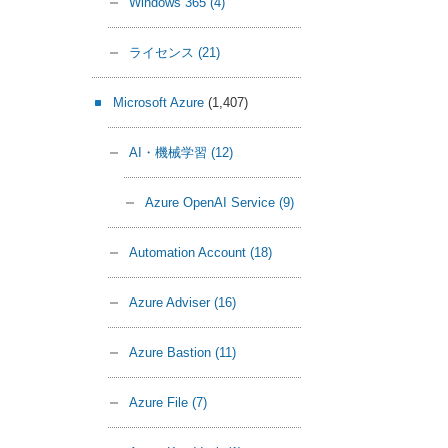
Windows 365
(4)
ライセンス
(21)
Microsoft Azure
(1,407)
AI・機械学習
(12)
Azure OpenAI Service
(9)
Automation Account
(18)
Azure Adviser
(16)
Azure Bastion
(11)
Azure File
(7)