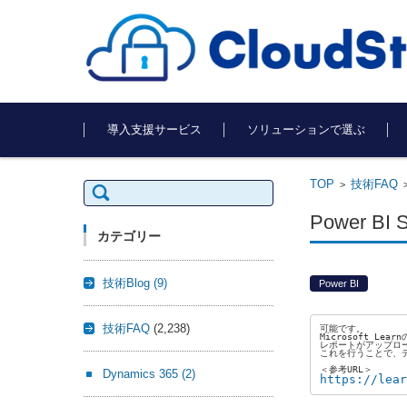
コンテンツに移動
導入支援サービス
ソリューションで選ぶ
TOP
技術FAQ
検
>
索:
Power
カテゴリー
技術Blog
(9)
Power BI
技術FAQ
(2,238)
可能です。
Microsoft L
レポートがアップロー
これを行うことで、
＜参考URL＞
Dynamics 365
(2)
https://lear