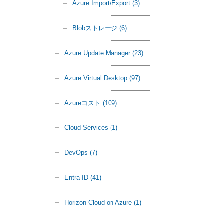
Azure Import/Export
(3)
Blobストレージ
(6)
Azure Update Manager
(23)
Azure Virtual Desktop
(97)
Azureコスト
(109)
Cloud Services
(1)
DevOps
(7)
Entra ID
(41)
Horizon Cloud on Azure
(1)