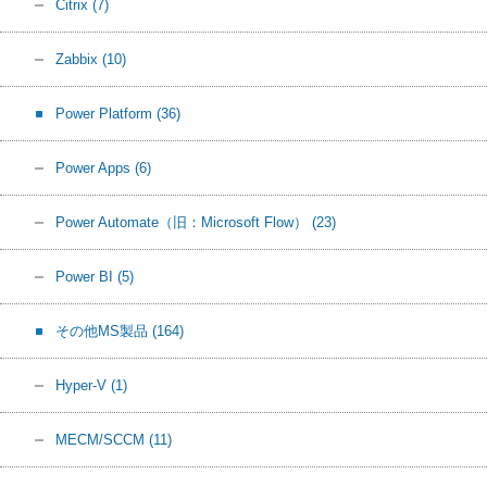
Citrix
(7)
Zabbix
(10)
Power Platform
(36)
Power Apps
(6)
Power Automate（旧：Microsoft Flow）
(23)
Power BI
(5)
その他MS製品
(164)
Hyper-V
(1)
MECM/SCCM
(11)