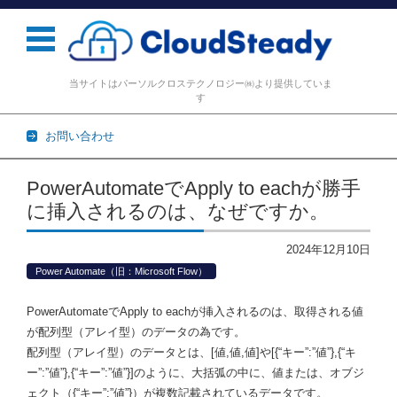
当サイトはパーソルクロステクノロジー㈱より提供していま
す
お問い合わせ
コンテンツに移動
PowerAutomateでApply to eachが勝手
に挿入されるのは、なぜですか。
2024年12月10日
Power Automate（旧：Microsoft Flow）
PowerAutomateでApply to eachが挿入されるのは、取得される値
が配列型（アレイ型）のデータの為です。
配列型（アレイ型）のデータとは、[値,値,値]や[{“キー”:”値”},{“キ
ー”:”値”},{“キー”:”値”}]のように、大括弧の中に、値または、オブジ
ェクト（{“キー”:”値”}）が複数記載されているデータです。