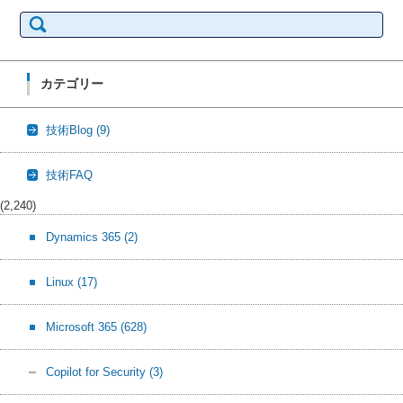
検
索:
カテゴリー
技術Blog
(9)
技術FAQ
(2,240)
Dynamics 365
(2)
Linux
(17)
Microsoft 365
(628)
Copilot for Security
(3)