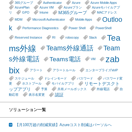
365グループ
Authenticator
Azure
Azure Mobile Apps
AzurePlan
Azure VM
Azureプラン
Azureモバイルアプ
M365グループ
リ
GPO
Intune
MACアドレス
Outloo
MDM
Microsoft Authenticator
Mobile Apps
k
Performance Diagnostics
Power Shell
PowerShell
Tea
Reserved Instance
RI
robocopy
Slack
ms外線
Teams外線通話
Team
zab
s外線電話
Teams電話
VM
bix
アラート
アラートルール
エンタープライズVoIP
スケジュール
ドレインモード
パスワード
パスワード変
リモートデスクト
更
ホストプール
モバイルアプリ
ップアプリ
予算
共有メールボックス
外線電話
自
認証
動応答
表示名変更
ソリューション一覧
【月100万超の削減実績】Azureコスト削減はパーソルへ