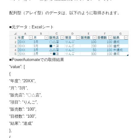
配列型（アレイ型）のデータは、以下のように取得されます。
■元データ：Excelシート
■PowerAutomateでの取得結果
“value”: [
{
“年度”: “20XX”,
“月”: “3月”,
“販売店”: “〇△店”,
“項目”: “りんご”,
“販売数”: “100”,
“目標数”: “100”,
“結果”: “達成”
},
{