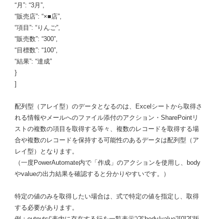
“月”: “3月”,
“販売店”: “×■店”,
“項目”: “りんご”,
“販売数”: “300”,
“目標数”: “100”,
“結果”: “達成”
}
]
配列型（アレイ型）のデータとなるのは、Excelシートから取得さ
れる情報やメールへのファイル添付のアクション・SharePointリ
ストの複数の項目を取得する等々、複数のレコードを取得する場
合や複数のレコードを保持する可能性のあるデータは配列型（ア
レイ型）となります。
（一度PowerAutomate内で「作成」のアクションを使用し、body
やvalueの出力結果を確認すると分かりやすいです。）
特定の値のみを取得したい場合は、式で特定の値を指定し、取得
する必要があります。
例：outputs(‘表内に存在する行を一覧表示’)?[‘body/value’][0]?[‘販