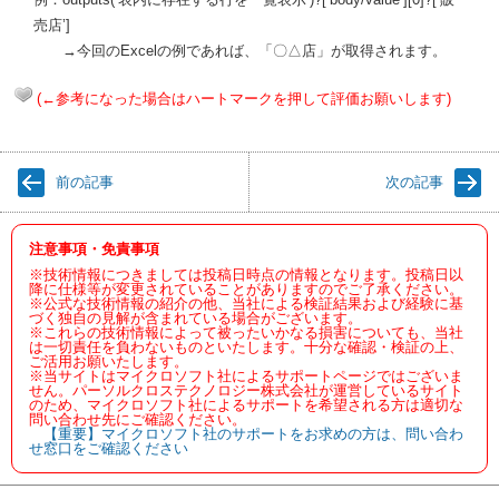
売店’]
→今回のExcelの例であれば、「〇△店」が取得されます。
(←参考になった場合はハートマークを押して評価お願いします)
前の記事
次の記事
注意事項・免責事項
※技術情報につきましては投稿日時点の情報となります。投稿日以
降に仕様等が変更されていることがありますのでご了承ください。
※公式な技術情報の紹介の他、当社による検証結果および経験に基
づく独自の見解が含まれている場合がございます。
※これらの技術情報によって被ったいかなる損害についても、当社
は一切責任を負わないものといたします。十分な確認・検証の上、
ご活用お願いたします。
※当サイトはマイクロソフト社によるサポートページではございま
せん。パーソルクロステクノロジー株式会社が運営しているサイト
のため、マイクロソフト社によるサポートを希望される方は適切な
問い合わせ先にご確認ください。
【重要】マイクロソフト社のサポートをお求めの方は、問い合わ
せ窓口をご確認ください