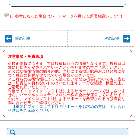
(←参考になった場合はハートマークを押して評価お願いします)
前の記事
次の記事
注意事項・免責事項
※技術情報につきましては投稿日時点の情報となります。投稿日以
降に仕様等が変更されていることがありますのでご了承ください。
※公式な技術情報の紹介の他、当社による検証結果および経験に基
づく独自の見解が含まれている場合がございます。
※これらの技術情報によって被ったいかなる損害についても、当社
は一切責任を負わないものといたします。十分な確認・検証の上、
ご活用お願いたします。
※当サイトはマイクロソフト社によるサポートページではございま
せん。パーソルクロステクノロジー株式会社が運営しているサイト
のため、マイクロソフト社によるサポートを希望される方は適切な
問い合わせ先にご確認ください。
【重要】マイクロソフト社のサポートをお求めの方は、問い合わ
せ窓口をご確認ください
検
索: