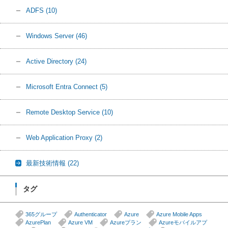
ADFS
(10)
Windows Server
(46)
Active Directory
(24)
Microsoft Entra Connect
(5)
Remote Desktop Service
(10)
Web Application Proxy
(2)
最新技術情報
(22)
タグ
365グループ
Authenticator
Azure
Azure Mobile Apps
AzurePlan
Azure VM
Azureプラン
Azureモバイルアプ