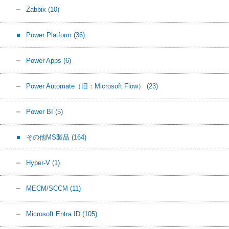
Zabbix
(10)
Power Platform
(36)
Power Apps
(6)
Power Automate（旧：Microsoft Flow）
(23)
Power BI
(5)
その他MS製品
(164)
Hyper-V
(1)
MECM/SCCM
(11)
Microsoft Entra ID
(105)