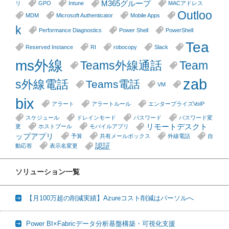
M365グループ
リ
GPO
Intune
MACアドレス
Outloo
MDM
Microsoft Authenticator
Mobile Apps
k
Performance Diagnostics
Power Shell
PowerShell
Tea
Reserved Instance
RI
robocopy
Slack
ms外線
Teams外線通話
Team
zab
s外線電話
Teams電話
VM
bix
アラート
アラートルール
エンタープライズVoIP
スケジュール
ドレインモード
パスワード
パスワード変
リモートデスクト
更
ホストプール
モバイルアプリ
ップアプリ
予算
共有メールボックス
外線電話
自
認証
動応答
表示名変更
ソリューション一覧
【月100万超の削減実績】Azureコスト削減はパーソルへ
Power BI×Fabricデータ分析基盤構築・可視化支援