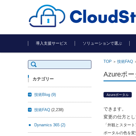
コンテンツに移動
導入支援サービス
ソリューションで選ぶ
TOP
技術FAQ
検
>
索:
Azure
カテゴリー
技術Blog
(9)
Azureポータル
できます。
技術FAQ
(2,238)
変更の仕方とし
Dynamics 365
(2)
「外観とスタート
ポータルの色を変