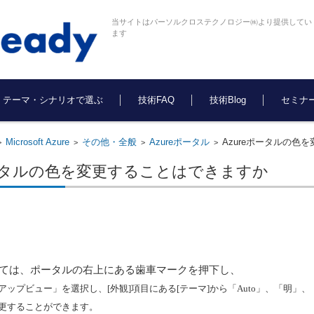
当サイトはパーソルクロステクノロジー㈱より提供してい
ます
テーマ・シナリオで選ぶ
技術FAQ
技術Blog
セミナ
Microsoft Azure
その他・全般
Azureポータル
Azureポータルの色
>
>
>
>
ポータルの色を変更することはできますか
ては、ポータルの右上にある歯車マークを押下し、
アップビュー」を選択し、
[
外観
]
項目にある
[
テーマ
]
から「
Auto
」、「明」、
更することができます。