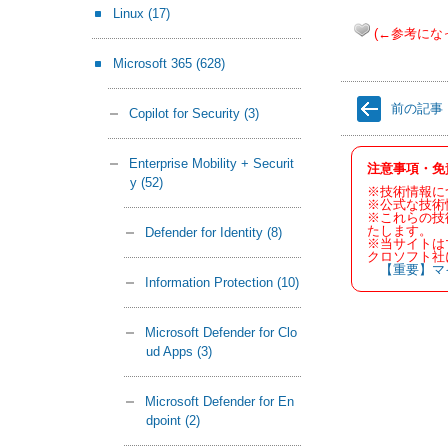
Linux
(17)
(←参考にな
Microsoft 365
(628)
前の記事
Copilot for Security
(3)
Enterprise Mobility + Securit
注意事項・免
y
(52)
※技術情報に
※公式な技術
※これらの技
たします。
Defender for Identity
(8)
※当サイトは
クロソフト社
【重要】マ
Information Protection
(10)
Microsoft Defender for Clo
ud Apps
(3)
Microsoft Defender for En
dpoint
(2)