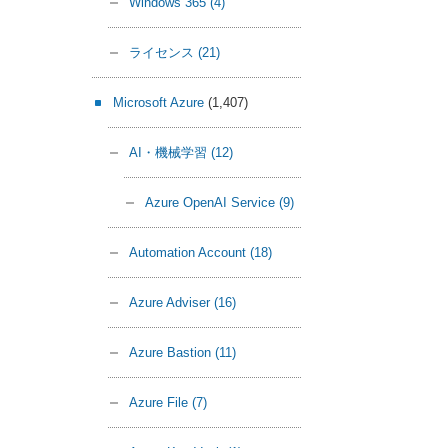
Windows 365
(4)
ライセンス
(21)
Microsoft Azure
(1,407)
AI・機械学習
(12)
Azure OpenAI Service
(9)
Automation Account
(18)
Azure Adviser
(16)
Azure Bastion
(11)
Azure File
(7)