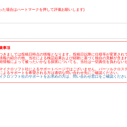
った場合はハートマークを押して評価お願いします)
責事項
つきましては投稿日時点の情報となります。投稿日以降に仕様等が変更され
情報の紹介の他、当社による検証結果および経験に基づく独自の見解が含ま
術情報によって被ったいかなる損害についても、当社は一切責任を負わない
マイクロソフト社によるサポートページではございません。パーソルクロス
によるサポートを希望される方は適切な問い合わせ先にご確認ください。
イクロソフト社のサポートをお求めの方は、問い合わせ窓口をご確認くださ