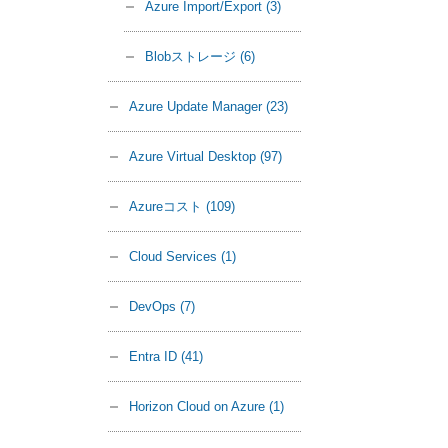
Azure Import/Export
(3)
Blobストレージ
(6)
Azure Update Manager
(23)
Azure Virtual Desktop
(97)
Azureコスト
(109)
Cloud Services
(1)
DevOps
(7)
Entra ID
(41)
Horizon Cloud on Azure
(1)