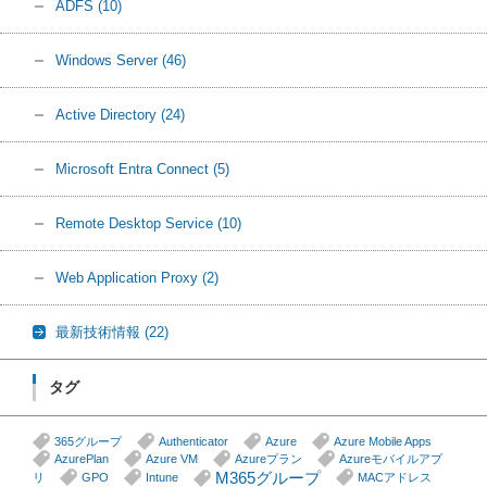
ADFS
(10)
Windows Server
(46)
Active Directory
(24)
Microsoft Entra Connect
(5)
Remote Desktop Service
(10)
Web Application Proxy
(2)
最新技術情報
(22)
タグ
365グループ
Authenticator
Azure
Azure Mobile Apps
AzurePlan
Azure VM
Azureプラン
Azureモバイルアプ
M365グループ
リ
GPO
Intune
MACアドレス