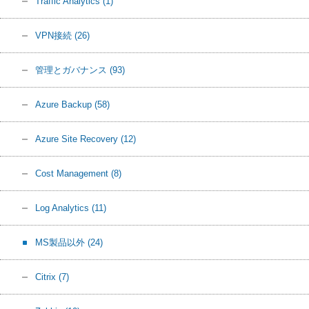
Traffic Analytics
(1)
VPN接続
(26)
管理とガバナンス
(93)
Azure Backup
(58)
Azure Site Recovery
(12)
Cost Management
(8)
Log Analytics
(11)
MS製品以外
(24)
Citrix
(7)