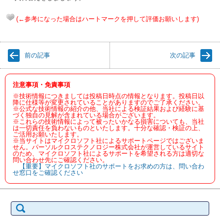
(←参考になった場合はハートマークを押して評価お願いします)
前の記事
次の記事
注意事項・免責事項
※技術情報につきましては投稿日時点の情報となります。投稿日以
降に仕様等が変更されていることがありますのでご了承ください。
※公式な技術情報の紹介の他、当社による検証結果および経験に基
づく独自の見解が含まれている場合がございます。
※これらの技術情報によって被ったいかなる損害についても、当社
は一切責任を負わないものといたします。十分な確認・検証の上、
ご活用お願いたします。
※当サイトはマイクロソフト社によるサポートページではございま
せん。パーソルクロステクノロジー株式会社が運営しているサイト
のため、マイクロソフト社によるサポートを希望される方は適切な
問い合わせ先にご確認ください。
【重要】マイクロソフト社のサポートをお求めの方は、問い合わ
せ窓口をご確認ください
検
索: