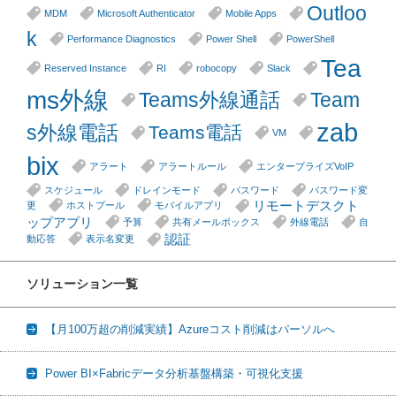
Outloo
MDM
Microsoft Authenticator
Mobile Apps
k
Performance Diagnostics
Power Shell
PowerShell
Tea
Reserved Instance
RI
robocopy
Slack
ms外線
Teams外線通話
Team
zab
s外線電話
Teams電話
VM
bix
アラート
アラートルール
エンタープライズVoIP
スケジュール
ドレインモード
パスワード
パスワード変
リモートデスクト
更
ホストプール
モバイルアプリ
ップアプリ
予算
共有メールボックス
外線電話
自
認証
動応答
表示名変更
ソリューション一覧
【月100万超の削減実績】Azureコスト削減はパーソルへ
Power BI×Fabricデータ分析基盤構築・可視化支援