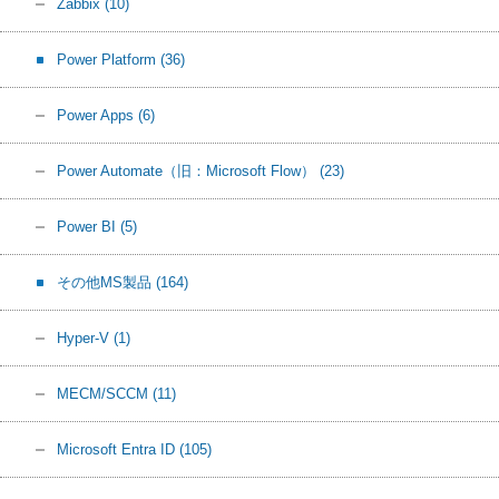
Zabbix
(10)
Power Platform
(36)
Power Apps
(6)
Power Automate（旧：Microsoft Flow）
(23)
Power BI
(5)
その他MS製品
(164)
Hyper-V
(1)
MECM/SCCM
(11)
Microsoft Entra ID
(105)