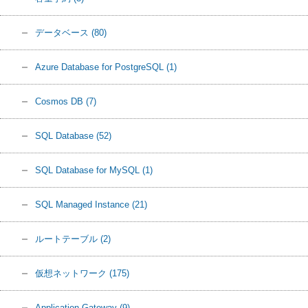
データベース
(80)
Azure Database for PostgreSQL
(1)
Cosmos DB
(7)
SQL Database
(52)
SQL Database for MySQL
(1)
SQL Managed Instance
(21)
ルートテーブル
(2)
仮想ネットワーク
(175)
Application Gateway
(9)