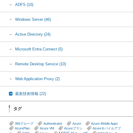
ADFS
(10)
Windows Server
(46)
Active Directory
(24)
Microsoft Entra Connect
(5)
Remote Desktop Service
(10)
Web Application Proxy
(2)
最新技術情報
(22)
タグ
365グループ
Authenticator
Azure
Azure Mobile Apps
AzurePlan
Azure VM
Azureプラン
Azureモバイルアプ