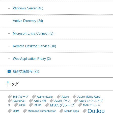
Windows Server
(46)
Active Directory
(24)
Microsoft Entra Connect
(5)
Remote Desktop Service
(10)
Web Application Proxy
(2)
最新技術情報
(22)
タグ
365グループ
Authenticator
Azure
Azure Mobile Apps
AzurePlan
Azure VM
Azureプラン
Azureモバイルアプ
M365グループ
リ
GPO
Intune
MACアドレス
Outloo
MDM
Microsoft Authenticator
Mobile Apps