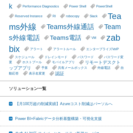
k
Performance Diagnostics
Power Shell
PowerShell
Tea
Reserved Instance
RI
robocopy
Slack
ms外線
Teams外線通話
Team
zab
s外線電話
Teams電話
VM
bix
アラート
アラートルール
エンタープライズVoIP
スケジュール
ドレインモード
パスワード
パスワード変
リモートデスクト
更
ホストプール
モバイルアプリ
ップアプリ
予算
共有メールボックス
外線電話
自
認証
動応答
表示名変更
ソリューション一覧
【月100万超の削減実績】Azureコスト削減はパーソルへ
Power BI×Fabricデータ分析基盤構築・可視化支援