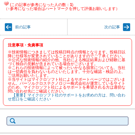
(この記事が参考になった人の数：
1
)
（↑参考になった場合はハートマークを押して評価お願いします）
前の記事
次の記事
注意事項・免責事項
※技術情報につきましては投稿日時点の情報となります。投稿日以
降に仕様等が変更されていることがありますのでご了承ください。
※公式な技術情報の紹介の他、当社による検証結果および経験に基
づく独自の見解が含まれている場合がございます。
※これらの技術情報によって被ったいかなる損害についても、当社
は一切責任を負わないものといたします。十分な確認・検証の上、
ご活用お願いたします。
※当サイトはマイクロソフト社によるサポートページではございま
せん。パーソルクロステクノロジー株式会社が運営しているサイト
のため、マイクロソフト社によるサポートを希望される方は適切な
問い合わせ先にご確認ください。
【重要】マイクロソフト社のサポートをお求めの方は、問い合わ
せ窓口をご確認ください
検
索: