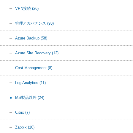
VPN接続
(26)
管理とガバナンス
(93)
Azure Backup
(58)
Azure Site Recovery
(12)
Cost Management
(8)
Log Analytics
(11)
MS製品以外
(24)
Citrix
(7)
Zabbix
(10)