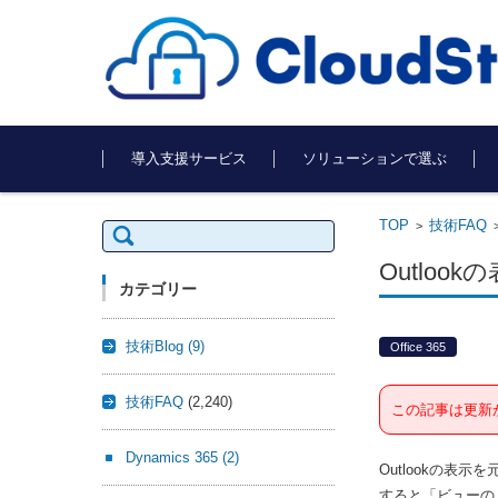
コンテンツに移動
導入支援サービス
ソリューションで選ぶ
TOP
技術FAQ
検
>
索:
Outlo
カテゴリー
技術Blog
(9)
Office 365
技術FAQ
(2,240)
この記事は更新
Dynamics 365
(2)
Outlookの
すると「ビューの