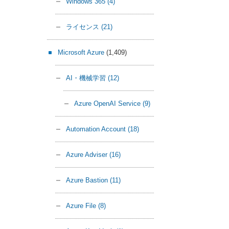
Windows 365
(4)
ライセンス
(21)
Microsoft Azure
(1,409)
AI・機械学習
(12)
Azure OpenAI Service
(9)
Automation Account
(18)
Azure Adviser
(16)
Azure Bastion
(11)
Azure File
(8)