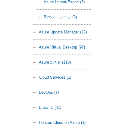
Azure Import/Export
(3)
Blobストレージ
(6)
Azure Update Manager
(23)
Azure Virtual Desktop
(97)
Azureコスト
(110)
Cloud Services
(1)
DevOps
(7)
Entra ID
(41)
Horizon Cloud on Azure
(1)