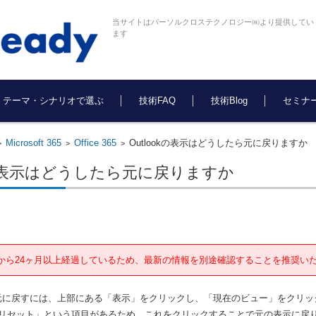
当サイトはパーソルクロステクノロジー㈱より提供してい
ます
テーマ・シナリオで選ぶ
技術FAQ
技術Blog
セミナ
Microsoft 365
Office 365
Outlookの表示はどうしたら元に戻りますか
>
>
>
okの表示はどうしたら元に戻りますか
から24ヶ月以上経過しているため、最新の情報を別途確認することを推奨い
表示を元に戻すには、上部にある「表示」をクリックし、「現在のビュー」をクリ
リセット」という項目があるため、これをクリックすることで元の表示に戻