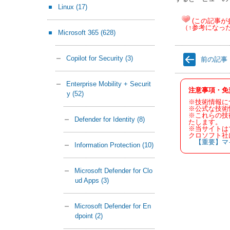
Linux
(17)
(この記事が
（↑参考になっ
Microsoft 365
(628)
Copilot for Security
(3)
前の記事
Enterprise Mobility + Securit
注意事項・免
y
(52)
※技術情報に
※公式な技術
※これらの技
Defender for Identity
(8)
たします。
※当サイトは
クロソフト社
【重要】マ
Information Protection
(10)
Microsoft Defender for Clo
ud Apps
(3)
Microsoft Defender for En
dpoint
(2)