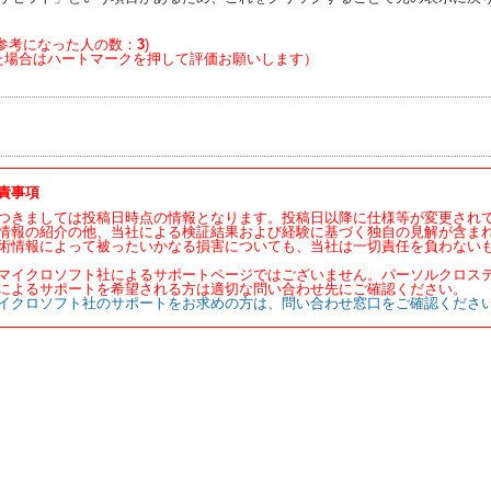
参考になった人の数：
3
)
た場合はハートマークを押して評価お願いします）
責事項
つきましては投稿日時点の情報となります。投稿日以降に仕様等が変更され
情報の紹介の他、当社による検証結果および経験に基づく独自の見解が含ま
術情報によって被ったいかなる損害についても、当社は一切責任を負わない
マイクロソフト社によるサポートページではございません。パーソルクロス
によるサポートを希望される方は適切な問い合わせ先にご確認ください。
イクロソフト社のサポートをお求めの方は、問い合わせ窓口をご確認くださ