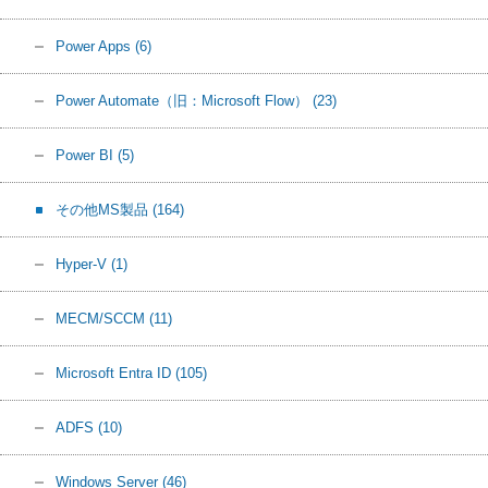
Power Apps
(6)
Power Automate（旧：Microsoft Flow）
(23)
Power BI
(5)
その他MS製品
(164)
Hyper-V
(1)
MECM/SCCM
(11)
Microsoft Entra ID
(105)
ADFS
(10)
Windows Server
(46)