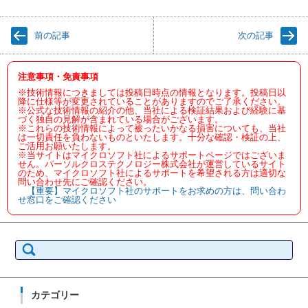
前の記事
次の記事
注意事項・免責事項
※技術情報につきましては投稿日時点の情報となります。投稿日以
降に仕様等が変更されていることがありますのでご了承ください。
※公式な技術情報の紹介の他、当社による検証結果および経験に基
づく独自の見解が含まれている場合がございます。
※これらの技術情報によって被ったいかなる損害についても、当社
は一切責任を負わないものといたします。十分な確認・検証の上、
ご活用お願いたします。
※当サイトはマイクロソフト社によるサポートページではございま
せん。パーソルクロステクノロジー株式会社が運営しているサイト
のため、マイクロソフト社によるサポートを希望される方は適切な
問い合わせ先にご確認ください。
【重要】マイクロソフト社のサポートをお求めの方は、問い合わ
せ窓口をご確認ください
検
索:
カテゴリー