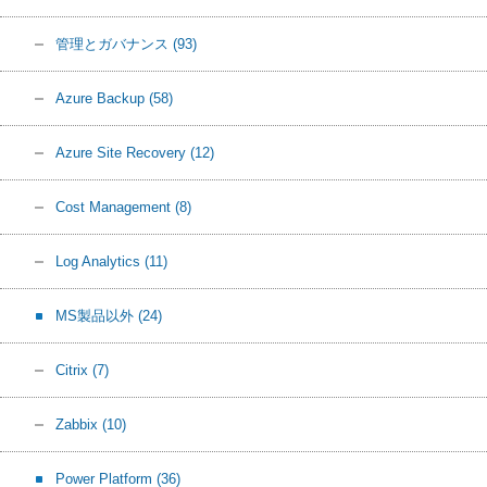
管理とガバナンス
(93)
Azure Backup
(58)
Azure Site Recovery
(12)
Cost Management
(8)
Log Analytics
(11)
MS製品以外
(24)
Citrix
(7)
Zabbix
(10)
Power Platform
(36)