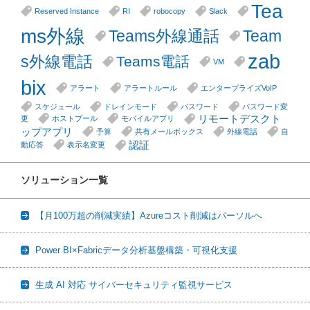
Tea
Reserved Instance
RI
robocopy
Slack
ms外線
Teams外線通話
Team
zab
s外線電話
Teams電話
VM
bix
アラート
アラートルール
エンタープライズVoIP
スケジュール
ドレインモード
パスワード
パスワード変
リモートデスクト
更
ホストプール
モバイルアプリ
ップアプリ
予算
共有メールボックス
外線電話
自
認証
動応答
表示名変更
ソリューション一覧
【月100万超の削減実績】Azureコスト削減はパーソルへ
Power BI×Fabricデータ分析基盤構築・可視化支援
生成 AI 対応 サイバーセキュリティ監視サービス