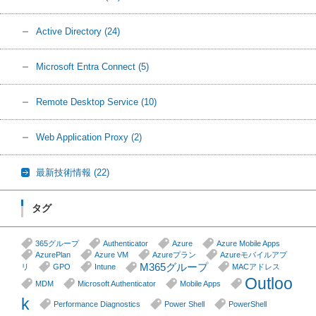
Active Directory
(24)
Microsoft Entra Connect
(5)
Remote Desktop Service
(10)
Web Application Proxy
(2)
最新技術情報
(22)
タグ
365グループ
Authenticator
Azure
Azure Mobile Apps
AzurePlan
Azure VM
Azureプラン
Azureモバイルアプ
M365グループ
リ
GPO
Intune
MACアドレス
Outloo
MDM
Microsoft Authenticator
Mobile Apps
k
Performance Diagnostics
Power Shell
PowerShell