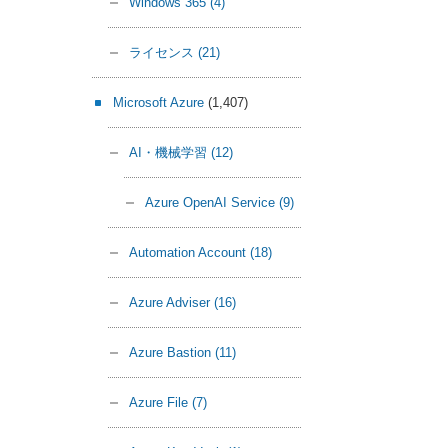
Windows 365
(4)
ライセンス
(21)
Microsoft Azure
(1,407)
AI・機械学習
(12)
Azure OpenAI Service
(9)
Automation Account
(18)
Azure Adviser
(16)
Azure Bastion
(11)
Azure File
(7)