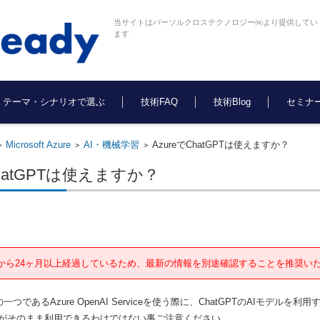
当サイトはパーソルクロステクノロジー㈱より提供してい
ます
テーマ・シナリオで選ぶ
技術FAQ
技術Blog
セミナ
Microsoft Azure
AI・機械学習
AzureでChatGPTは使えますか？
>
>
>
ChatGPTは使えますか？
から24ヶ月以上経過しているため、最新の情報を別途確認することを推奨い
の一つであるAzure OpenAI Serviceを使う際に、ChatGPTのAIモデ
がそのまま利用できるわけではない事ご注意ください。