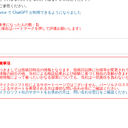
ご参照ください。
 Service で ChatGPT が利用できるようになりました
参考になった人の数：
1
)
た場合はハートマークを押して評価お願いします）
責事項
つきましては投稿日時点の情報となります。投稿日以降に仕様等が変更され
情報の紹介の他、当社による検証結果および経験に基づく独自の見解が含ま
術情報によって被ったいかなる損害についても、当社は一切責任を負わない
マイクロソフト社によるサポートページではございません。パーソルクロス
によるサポートを希望される方は適切な問い合わせ先にご確認ください。
イクロソフト社のサポートをお求めの方は、問い合わせ窓口をご確認くださ