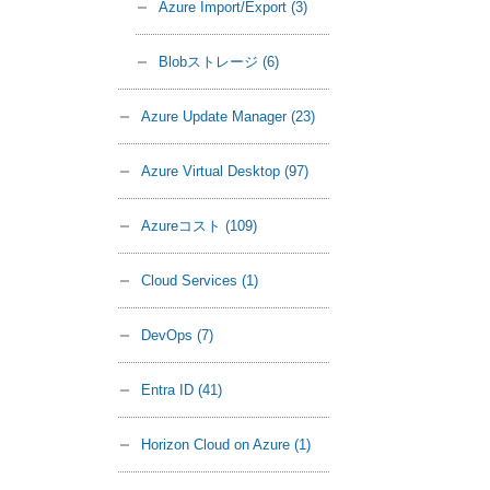
Azure Import/Export
(3)
Blobストレージ
(6)
Azure Update Manager
(23)
Azure Virtual Desktop
(97)
Azureコスト
(109)
Cloud Services
(1)
DevOps
(7)
Entra ID
(41)
Horizon Cloud on Azure
(1)