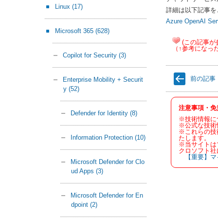
Linux
(17)
詳細は以下記事を
Azure OpenAI
Microsoft 365
(628)
(この記事が
（↑参考になっ
Copilot for Security
(3)
前の記事
Enterprise Mobility + Securit
y
(52)
注意事項・免
Defender for Identity
(8)
※技術情報に
※公式な技術
※これらの技
Information Protection
(10)
たします。
※当サイトは
クロソフト社
【重要】マ
Microsoft Defender for Clo
ud Apps
(3)
Microsoft Defender for En
dpoint
(2)