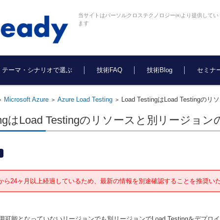
当サイトはパーソルクロステクノロジー㈱より提供してい
ます
テーマ・シナリオで選ぶ
技術FAQ
技術Blog
セミナ
Microsoft Azure
Azure Load Testing
Load TestingはLoad Te
>
>
>
estingはLoad Testingのリソースと別
から24ヶ月以上経過しているため、最新の情報を別途確認することを推奨い
可能となっていないリージョンでも別リージョンでLoad Testingをデプ