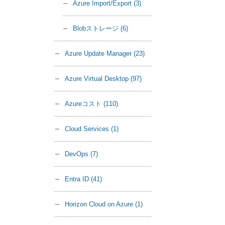
Azure Import/Export
(3)
Blobストレージ
(6)
Azure Update Manager
(23)
Azure Virtual Desktop
(97)
Azureコスト
(110)
Cloud Services
(1)
DevOps
(7)
Entra ID
(41)
Horizon Cloud on Azure
(1)