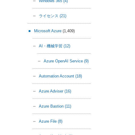
Windows 365
(4)
ライセンス
(21)
Microsoft Azure
(1,409)
AI・機械学習
(12)
Azure OpenAI Service
(9)
Automation Account
(18)
Azure Adviser
(16)
Azure Bastion
(11)
Azure File
(8)