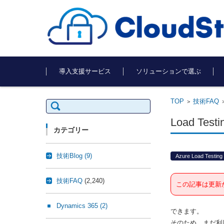
コンテンツに移動
導入支援サービス
ソリューションで選ぶ
TOP
技術FAQ
検
>
索:
Load T
カテゴリー
技術Blog
(9)
Azure Load Testing
技術FAQ
(2,240)
この記事は更新
Dynamics 365
(2)
できます。
そのため、まだ利用