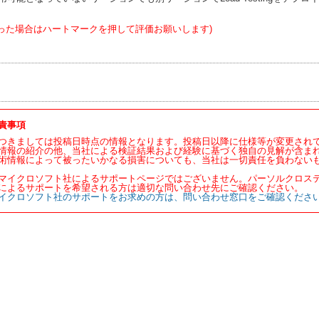
った場合はハートマークを押して評価お願いします)
責事項
つきましては投稿日時点の情報となります。投稿日以降に仕様等が変更され
情報の紹介の他、当社による検証結果および経験に基づく独自の見解が含ま
術情報によって被ったいかなる損害についても、当社は一切責任を負わない
マイクロソフト社によるサポートページではございません。パーソルクロス
によるサポートを希望される方は適切な問い合わせ先にご確認ください。
イクロソフト社のサポートをお求めの方は、問い合わせ窓口をご確認くださ