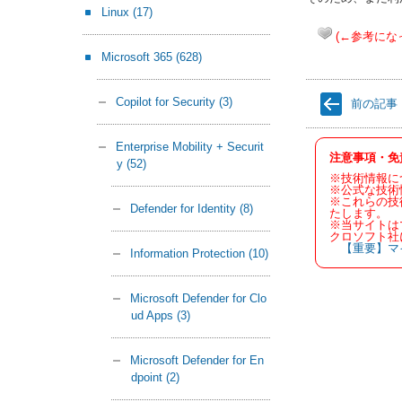
Linux
(17)
(←参考にな
Microsoft 365
(628)
Copilot for Security
(3)
前の記事
Enterprise Mobility + Securit
注意事項・免
y
(52)
※技術情報に
※公式な技術
※これらの技
Defender for Identity
(8)
たします。
※当サイトは
クロソフト社
【重要】マ
Information Protection
(10)
Microsoft Defender for Clo
ud Apps
(3)
Microsoft Defender for En
dpoint
(2)