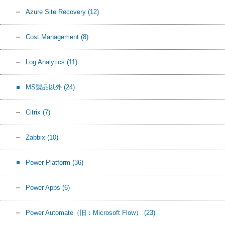
Azure Site Recovery
(12)
Cost Management
(8)
Log Analytics
(11)
MS製品以外
(24)
Citrix
(7)
Zabbix
(10)
Power Platform
(36)
Power Apps
(6)
Power Automate（旧：Microsoft Flow）
(23)