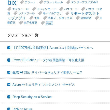
bix
アラート
アラートルール
エンタープライズVoIP
スケジュール
ドレインモード
パスワード
パスワード変
リモートデスクト
更
ホストプール
モバイルアプリ
ップアプリ
予算
共有メールボックス
外線電話
自
認証
動応答
表示名変更
ソリューション一覧
【月100万超の削減実績】Azureコスト削減はパーソルへ
Power BI×Fabricデータ分析基盤構築・可視化支援
生成 AI 対応 サイバーセキュリティ監視サービス
Azure セキュリティ マネジメント サービス
Deep Security as a Service
RPA on Azure