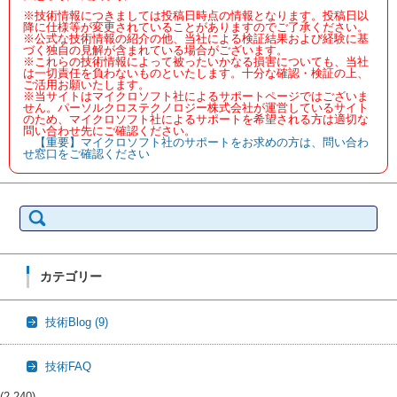
※技術情報につきましては投稿日時点の情報となります。投稿日以
降に仕様等が変更されていることがありますのでご了承ください。
※公式な技術情報の紹介の他、当社による検証結果および経験に基
づく独自の見解が含まれている場合がございます。
※これらの技術情報によって被ったいかなる損害についても、当社
は一切責任を負わないものといたします。十分な確認・検証の上、
ご活用お願いたします。
※当サイトはマイクロソフト社によるサポートページではございま
せん。パーソルクロステクノロジー株式会社が運営しているサイト
のため、マイクロソフト社によるサポートを希望される方は適切な
問い合わせ先にご確認ください。
【重要】マイクロソフト社のサポートをお求めの方は、問い合わ
せ窓口をご確認ください
検
索:
カテゴリー
技術Blog
(9)
技術FAQ
(2,240)