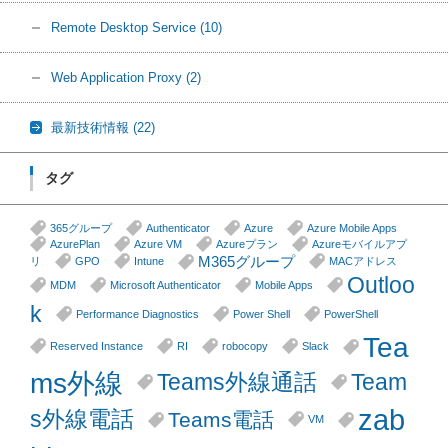
Remote Desktop Service
(10)
Web Application Proxy
(2)
最新技術情報
(22)
タグ
365グループ
Authenticator
Azure
Azure Mobile Apps
AzurePlan
Azure VM
Azureプラン
Azureモバイルアプ
M365グループ
リ
GPO
Intune
MACアドレス
Outloo
MDM
Microsoft Authenticator
Mobile Apps
k
Performance Diagnostics
Power Shell
PowerShell
Tea
Reserved Instance
RI
robocopy
Slack
ms外線
Teams外線通話
Team
zab
s外線電話
Teams電話
VM