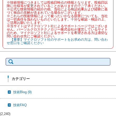
※技術情報につきましては投稿日時点の情報となります。投稿日以
降に仕様等が変更されていることがありますのでご了承ください。
※公式な技術情報の紹介の他、当社による検証結果および経験に基
づく独自の見解が含まれている場合がございます。
※これらの技術情報によって被ったいかなる損害についても、当社
は一切責任を負わないものといたします。十分な確認・検証の上、
ご活用お願いたします。
※当サイトはマイクロソフト社によるサポートページではございま
せん。パーソルクロステクノロジー株式会社が運営しているサイト
のため、マイクロソフト社によるサポートを希望される方は適切な
問い合わせ先にご確認ください。
【重要】マイクロソフト社のサポートをお求めの方は、問い合わ
せ窓口をご確認ください
検
索:
カテゴリー
技術Blog
(9)
技術FAQ
(2,240)