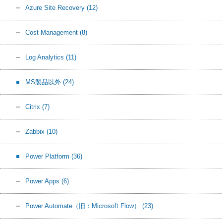
Azure Site Recovery
(12)
Cost Management
(8)
Log Analytics
(11)
MS製品以外
(24)
Citrix
(7)
Zabbix
(10)
Power Platform
(36)
Power Apps
(6)
Power Automate（旧：Microsoft Flow）
(23)