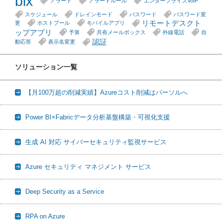
bix
アラート
アラートルール
エンタープライズVoIP
スケジュール
ドレインモード
パスワード
パスワード変
リモートデスクト
更
ホストプール
モバイルアプリ
ップアプリ
予算
共有メールボックス
外線電話
自
認証
動応答
表示名変更
ソリューション一覧
【月100万超の削減実績】Azureコスト削減はパーソルへ
Power BI×Fabricデータ分析基盤構築・可視化支援
生成 AI 対応 サイバーセキュリティ監視サービス
Azure セキュリティ マネジメント サービス
Deep Security as a Service
RPA on Azure