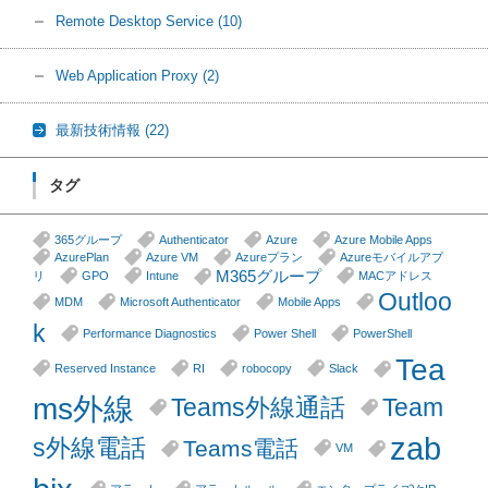
Remote Desktop Service
(10)
Web Application Proxy
(2)
最新技術情報
(22)
タグ
365グループ
Authenticator
Azure
Azure Mobile Apps
AzurePlan
Azure VM
Azureプラン
Azureモバイルアプ
M365グループ
リ
GPO
Intune
MACアドレス
Outloo
MDM
Microsoft Authenticator
Mobile Apps
k
Performance Diagnostics
Power Shell
PowerShell
Tea
Reserved Instance
RI
robocopy
Slack
ms外線
Teams外線通話
Team
zab
s外線電話
Teams電話
VM