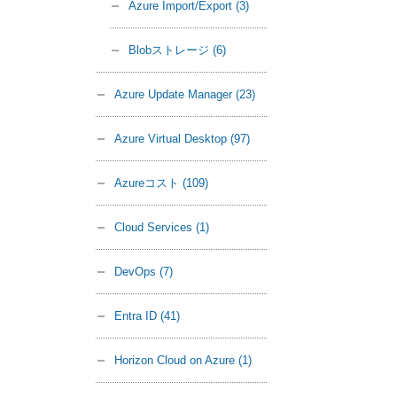
Azure Import/Export
(3)
Blobストレージ
(6)
Azure Update Manager
(23)
Azure Virtual Desktop
(97)
Azureコスト
(109)
Cloud Services
(1)
DevOps
(7)
Entra ID
(41)
Horizon Cloud on Azure
(1)