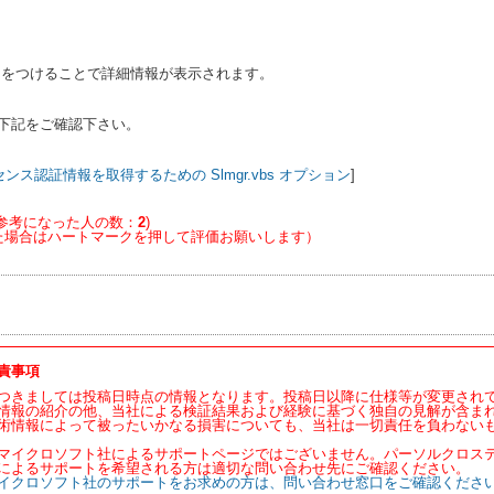
ョンをつけることで詳細情報が表示されます。
下記をご確認下さい。
ンス認証情報を取得するための Slmgr.vbs オプション
]
参考になった人の数：
2
)
た場合はハートマークを押して評価お願いします）
責事項
つきましては投稿日時点の情報となります。投稿日以降に仕様等が変更され
情報の紹介の他、当社による検証結果および経験に基づく独自の見解が含ま
術情報によって被ったいかなる損害についても、当社は一切責任を負わない
マイクロソフト社によるサポートページではございません。パーソルクロス
によるサポートを希望される方は適切な問い合わせ先にご確認ください。
イクロソフト社のサポートをお求めの方は、問い合わせ窓口をご確認くださ