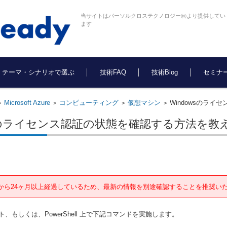
当サイトはパーソルクロステクノロジー㈱より提供してい
ます
テーマ・シナリオで選ぶ
技術FAQ
技術Blog
セミナ
Microsoft Azure
コンピューティング
仮想マシン
Windowsのラ
>
>
>
>
wsのライセンス認証の状態を確認する方法を教
から24ヶ月以上経過しているため、最新の情報を別途確認することを推奨い
、もしくは、PowerShell 上で下記コマンドを実施します。