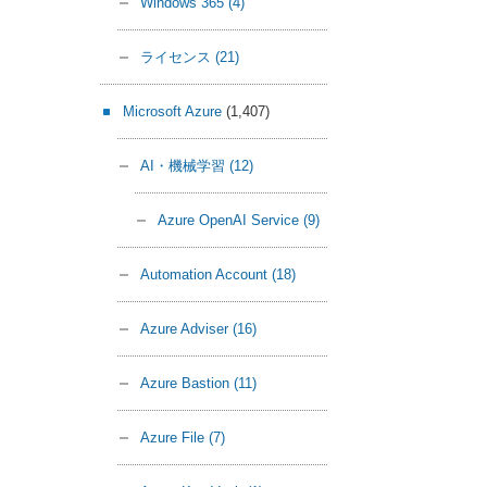
Windows 365
(4)
ライセンス
(21)
Microsoft Azure
(1,407)
AI・機械学習
(12)
Azure OpenAI Service
(9)
Automation Account
(18)
Azure Adviser
(16)
Azure Bastion
(11)
Azure File
(7)