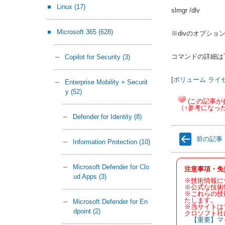
Linux
(17)
slmgr /dlv
Microsoft 365
(628)
※divのオプシ
コマンドの詳細は
Copilot for Security
(3)
[
ボリューム ライセ
Enterprise Mobility + Securit
y
(52)
(この記事が
（↑参考になっ
Defender for Identity
(8)
前の記事
Information Protection
(10)
Microsoft Defender for Clo
注意事項・免
ud Apps
(3)
※技術情報に
※公式な技術
※これらの技
たします。
Microsoft Defender for En
※当サイトは
dpoint
(2)
クロソフト社
【重要】マ