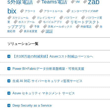
zab
s外線電話
Teams電話
VM
bix
アラート
アラートルール
エンタープライズVoIP
スケジュール
ドレインモード
パスワード
パスワード変
リモートデスクト
更
ホストプール
モバイルアプリ
ップアプリ
予算
共有メールボックス
外線電話
自
認証
動応答
表示名変更
ソリューション一覧
【月100万超の削減実績】Azureコスト削減はパーソルへ
Power BI×Fabricデータ分析基盤構築・可視化支援
生成 AI 対応 サイバーセキュリティ監視サービス
Azure セキュリティ マネジメント サービス
Deep Security as a Service