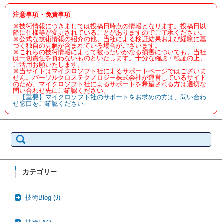
注意事項・免責事項
※技術情報につきましては投稿日時点の情報となります。投稿日以
降に仕様等が変更されていることがありますのでご了承ください。
※公式な技術情報の紹介の他、当社による検証結果および経験に基
づく独自の見解が含まれている場合がございます。
※これらの技術情報によって被ったいかなる損害についても、当社
は一切責任を負わないものといたします。十分な確認・検証の上、
ご活用お願いたします。
※当サイトはマイクロソフト社によるサポートページではございま
せん。パーソルクロステクノロジー株式会社が運営しているサイト
のため、マイクロソフト社によるサポートを希望される方は適切な
問い合わせ先にご確認ください。
【重要】マイクロソフト社のサポートをお求めの方は、問い合わ
せ窓口をご確認ください
検
索:
カテゴリー
技術Blog
(9)