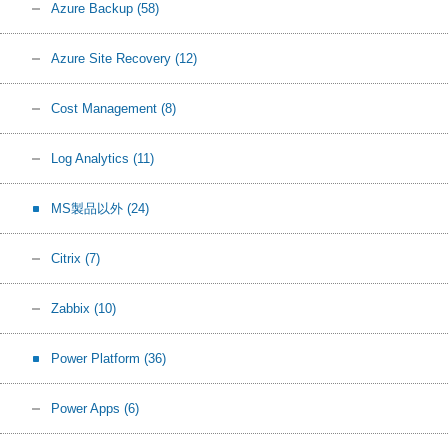
Azure Backup
(58)
Azure Site Recovery
(12)
Cost Management
(8)
Log Analytics
(11)
MS製品以外
(24)
Citrix
(7)
Zabbix
(10)
Power Platform
(36)
Power Apps
(6)