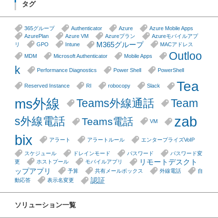
タグ
365グループ
Authenticator
Azure
Azure Mobile Apps
AzurePlan
Azure VM
Azureプラン
Azureモバイルアプ
M365グループ
リ
GPO
Intune
MACアドレス
Outloo
MDM
Microsoft Authenticator
Mobile Apps
k
Performance Diagnostics
Power Shell
PowerShell
Tea
Reserved Instance
RI
robocopy
Slack
ms外線
Teams外線通話
Team
zab
s外線電話
Teams電話
VM
bix
アラート
アラートルール
エンタープライズVoIP
スケジュール
ドレインモード
パスワード
パスワード変
リモートデスクト
更
ホストプール
モバイルアプリ
ップアプリ
予算
共有メールボックス
外線電話
自
認証
動応答
表示名変更
ソリューション一覧