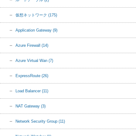
仮想ネットワーク
(175)
Application Gateway
(9)
Azure Firewall
(14)
Azure Virtual Wan
(7)
ExpressRoute
(26)
Load Balancer
(11)
NAT Gateway
(3)
Network Security Group
(11)