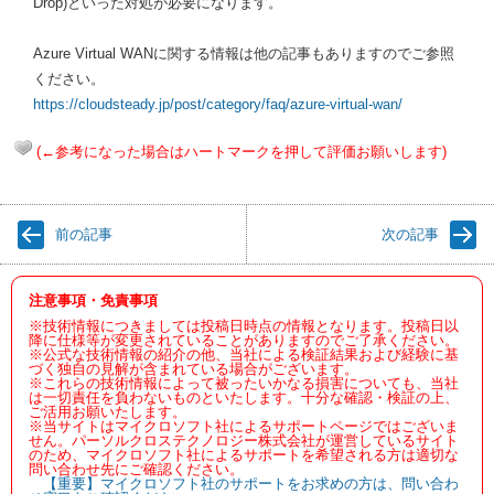
Drop)といった対処が必要になります。
Azure Virtual WANに関する情報は他の記事もありますのでご参照
ください。
https://cloudsteady.jp/post/category/faq/azure-virtual-wan/
(←参考になった場合はハートマークを押して評価お願いします)
前の記事
次の記事
注意事項・免責事項
※技術情報につきましては投稿日時点の情報となります。投稿日以
降に仕様等が変更されていることがありますのでご了承ください。
※公式な技術情報の紹介の他、当社による検証結果および経験に基
づく独自の見解が含まれている場合がございます。
※これらの技術情報によって被ったいかなる損害についても、当社
は一切責任を負わないものといたします。十分な確認・検証の上、
ご活用お願いたします。
※当サイトはマイクロソフト社によるサポートページではございま
せん。パーソルクロステクノロジー株式会社が運営しているサイト
のため、マイクロソフト社によるサポートを希望される方は適切な
問い合わせ先にご確認ください。
【重要】マイクロソフト社のサポートをお求めの方は、問い合わ