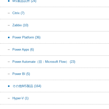
MS製品以外
(24)
Citrix
(7)
Zabbix
(10)
Power Platform
(36)
Power Apps
(6)
Power Automate（旧：Microsoft Flow）
(23)
Power BI
(5)
その他MS製品
(164)
Hyper-V
(1)