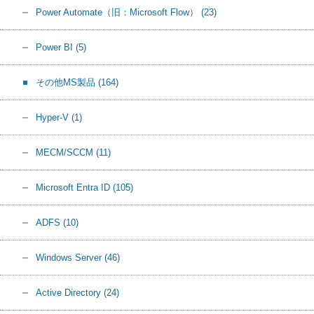
Power Automate（旧：Microsoft Flow）
(23)
Power BI
(5)
その他MS製品
(164)
Hyper-V
(1)
MECM/SCCM
(11)
Microsoft Entra ID
(105)
ADFS
(10)
Windows Server
(46)
Active Directory
(24)