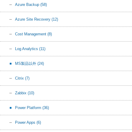
Azure Backup
(58)
Azure Site Recovery
(12)
Cost Management
(8)
Log Analytics
(11)
MS製品以外
(24)
Citrix
(7)
Zabbix
(10)
Power Platform
(36)
Power Apps
(6)