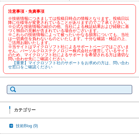
注意事項・免責事項
※技術情報につきましては投稿日時点の情報となります。投稿日以
降に仕様等が変更されていることがありますのでご了承ください。
※公式な技術情報の紹介の他、当社による検証結果および経験に基
づく独自の見解が含まれている場合がございます。
※これらの技術情報によって被ったいかなる損害についても、当社
は一切責任を負わないものといたします。十分な確認・検証の上、
ご活用お願いたします。
※当サイトはマイクロソフト社によるサポートページではございま
せん。パーソルクロステクノロジー株式会社が運営しているサイト
のため、マイクロソフト社によるサポートを希望される方は適切な
問い合わせ先にご確認ください。
【重要】マイクロソフト社のサポートをお求めの方は、問い合わ
せ窓口をご確認ください
検
索:
カテゴリー
技術Blog
(9)