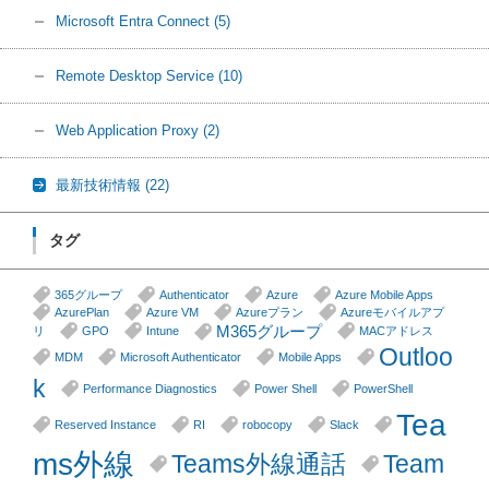
Microsoft Entra Connect
(5)
Remote Desktop Service
(10)
Web Application Proxy
(2)
最新技術情報
(22)
タグ
365グループ
Authenticator
Azure
Azure Mobile Apps
AzurePlan
Azure VM
Azureプラン
Azureモバイルアプ
M365グループ
リ
GPO
Intune
MACアドレス
Outloo
MDM
Microsoft Authenticator
Mobile Apps
k
Performance Diagnostics
Power Shell
PowerShell
Tea
Reserved Instance
RI
robocopy
Slack
ms外線
Teams外線通話
Team