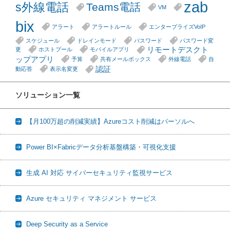
zab
s外線電話
Teams電話
VM
bix
アラート
アラートルール
エンタープライズVoIP
スケジュール
ドレインモード
パスワード
パスワード変
リモートデスクト
更
ホストプール
モバイルアプリ
ップアプリ
予算
共有メールボックス
外線電話
自
認証
動応答
表示名変更
ソリューション一覧
【月100万超の削減実績】Azureコスト削減はパーソルへ
Power BI×Fabricデータ分析基盤構築・可視化支援
生成 AI 対応 サイバーセキュリティ監視サービス
Azure セキュリティ マネジメント サービス
Deep Security as a Service