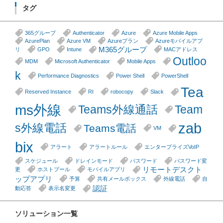
タグ
365グループ
Authenticator
Azure
Azure Mobile Apps
AzurePlan
Azure VM
Azureプラン
Azureモバイルアプ
M365グループ
リ
GPO
Intune
MACアドレス
Outloo
MDM
Microsoft Authenticator
Mobile Apps
k
Performance Diagnostics
Power Shell
PowerShell
Tea
Reserved Instance
RI
robocopy
Slack
ms外線
Teams外線通話
Team
zab
s外線電話
Teams電話
VM
bix
アラート
アラートルール
エンタープライズVoIP
スケジュール
ドレインモード
パスワード
パスワード変
リモートデスクト
更
ホストプール
モバイルアプリ
ップアプリ
予算
共有メールボックス
外線電話
自
認証
動応答
表示名変更
ソリューション一覧