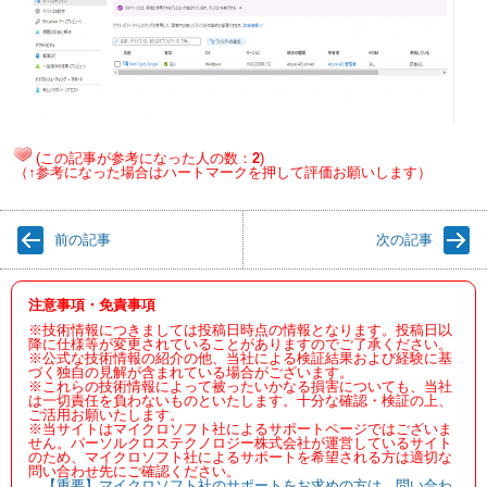
(この記事が参考になった人の数：
2
)
（↑参考になった場合はハートマークを押して評価お願いします）
前の記事
次の記事
注意事項・免責事項
※技術情報につきましては投稿日時点の情報となります。投稿日以
降に仕様等が変更されていることがありますのでご了承ください。
※公式な技術情報の紹介の他、当社による検証結果および経験に基
づく独自の見解が含まれている場合がございます。
※これらの技術情報によって被ったいかなる損害についても、当社
は一切責任を負わないものといたします。十分な確認・検証の上、
ご活用お願いたします。
※当サイトはマイクロソフト社によるサポートページではございま
せん。パーソルクロステクノロジー株式会社が運営しているサイト
のため、マイクロソフト社によるサポートを希望される方は適切な
問い合わせ先にご確認ください。
【重要】マイクロソフト社のサポートをお求めの方は、問い合わ