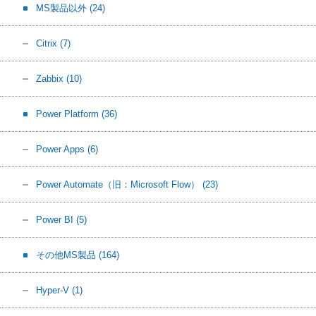
MS製品以外
(24)
Citrix
(7)
Zabbix
(10)
Power Platform
(36)
Power Apps
(6)
Power Automate（旧：Microsoft Flow）
(23)
Power BI
(5)
その他MS製品
(164)
Hyper-V
(1)