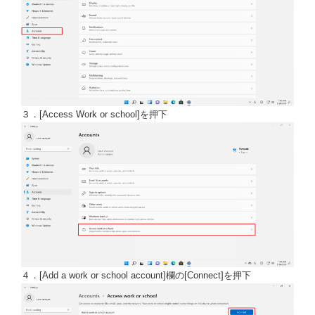
３．[Access Work or school]を押下
４．[Add a work or school account]欄の[Connect]を押下