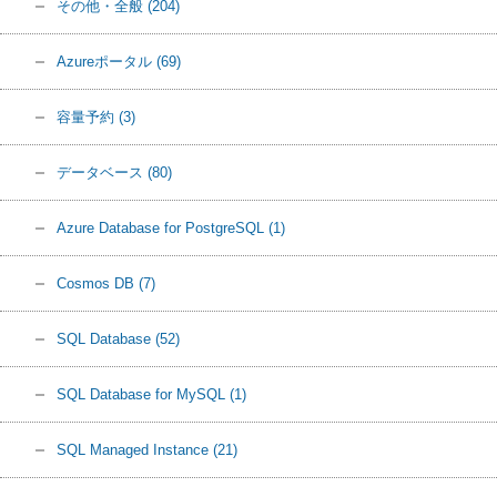
その他・全般
(204)
Azureポータル
(69)
容量予約
(3)
データベース
(80)
Azure Database for PostgreSQL
(1)
Cosmos DB
(7)
SQL Database
(52)
SQL Database for MySQL
(1)
SQL Managed Instance
(21)