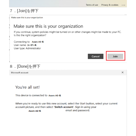
７．[Join]を押下
８．[Done]を押下