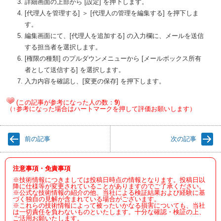
詳細画面の上部から [設定] を押下します。
[代理人を管理する] ＞ [代理人の管理を編集する] を押下しま
す。
編集画面にて、[代理人を追加する] の入力欄に、メールを送信
する担当者を選択します。
[権限の種類] のプルダウンメニューから [メールボックス所有
者として送信する] を選択します。
入力内容を確認し、[変更の保存] を押下します。
(この記事が参考になった人の数：
9
)
（↑参考になった場合はハートマークを押して評価お願いします）
前の記事
次の記事
注意事項・免責事項
※技術情報につきましては投稿日時点の情報となります。投稿日以
降に仕様等が変更されていることがありますのでご了承ください。
※公式な技術情報の紹介の他、当社による検証結果および経験に基
づく独自の見解が含まれている場合がございます。
※これらの技術情報によって被ったいかなる損害についても、当社
は一切責任を負わないものといたします。十分な確認・検証の上、
ご活用お願いたします。