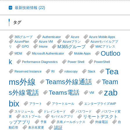
最新技術情報
(22)
タグ
365グループ
Authenticator
Azure
Azure Mobile Apps
AzurePlan
Azure VM
Azureプラン
Azureモバイルアプ
M365グループ
リ
GPO
Intune
MACアドレス
Outloo
MDM
Microsoft Authenticator
Mobile Apps
k
Performance Diagnostics
Power Shell
PowerShell
Tea
Reserved Instance
RI
robocopy
Slack
ms外線
Teams外線通話
Team
zab
s外線電話
Teams電話
VM
bix
アラート
アラートルール
エンタープライズVoIP
スケジュール
ドレインモード
パスワード
パスワード変
リモートデスクト
更
ホストプール
モバイルアプリ
ップアプリ
予算
共有メールボックス
外線電話
自
認証
動応答
表示名変更