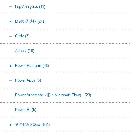
Log Analytics
(11)
MS製品以外
(24)
Citrix
(7)
Zabbix
(10)
Power Platform
(36)
Power Apps
(6)
Power Automate（旧：Microsoft Flow）
(23)
Power BI
(5)
その他MS製品
(164)