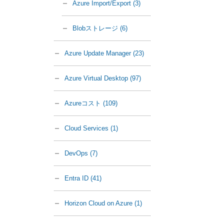
Azure Import/Export
(3)
Blobストレージ
(6)
Azure Update Manager
(23)
Azure Virtual Desktop
(97)
Azureコスト
(109)
Cloud Services
(1)
DevOps
(7)
Entra ID
(41)
Horizon Cloud on Azure
(1)