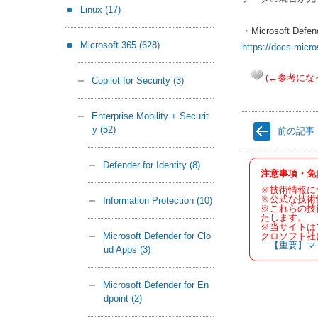
Linux
(17)
・Microsoft Defe
Microsoft 365
(628)
https://docs.micro
(←参考にな
Copilot for Security
(3)
Enterprise Mobility + Securit
y
(52)
前の記事
Defender for Identity
(8)
注意事項・免
※技術情報に
※公式な技術
Information Protection
(10)
※これらの技
たします。
※当サイトは
クロソフト社
Microsoft Defender for Clo
【重要】マ
ud Apps
(3)
Microsoft Defender for En
dpoint
(2)