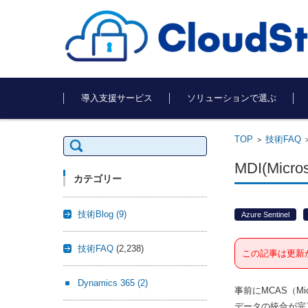
コンテンツに移動
導入支援サービス
ソリューションで選ぶ
TOP
技術FAQ
検
>
索:
MDI(Micro
カテゴリー
技術Blog
(9)
Azure Sentinel
技術FAQ
(2,238)
この記事は更新
Dynamics 365
(2)
事前にMCAS（Micr
データの統合が完了後