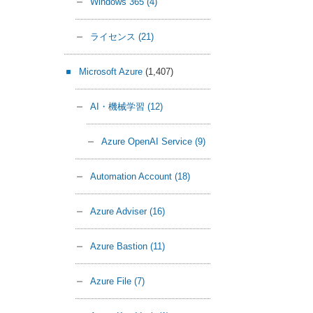
Windows 365
(4)
ライセンス
(21)
Microsoft Azure
(1,407)
AI・機械学習
(12)
Azure OpenAI Service
(9)
Automation Account
(18)
Azure Adviser
(16)
Azure Bastion
(11)
Azure File
(7)