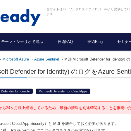
当サイトはパーソルクロステクノロジー㈱より提供してい
ます
テーマ・シナリオで選ぶ
技術FAQ
技術Blog
セミナ
Microsoft Azure
Azure Sentinel
MDI(Microsoft Defender for Ident
>
>
>
soft Defender for Identity) のログをAzure
Defender for Identity
Microsoft Defender for Cloud Apps
から24ヶ月以上経過しているため、最新の情報を別途確認することを推奨い
osoft Cloud App Security）と MDI を統合しておく必要があります。
、Azure Sentinel にてデータコネクタから設定を行います。