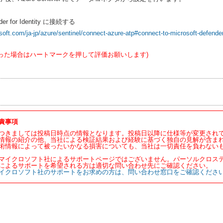
nder for Identity に接続する
soft.com/ja-jp/azure/sentinel/connect-azure-atp#connect-to-microsoft-defender-
った場合はハートマークを押して評価お願いします)
責事項
つきましては投稿日時点の情報となります。投稿日以降に仕様等が変更され
情報の紹介の他、当社による検証結果および経験に基づく独自の見解が含ま
術情報によって被ったいかなる損害についても、当社は一切責任を負わない
マイクロソフト社によるサポートページではございません。パーソルクロス
によるサポートを希望される方は適切な問い合わせ先にご確認ください。
イクロソフト社のサポートをお求めの方は、問い合わせ窓口をご確認くださ