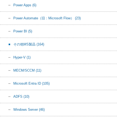
Power Apps
(6)
Power Automate（旧：Microsoft Flow）
(23)
Power BI
(5)
その他MS製品
(164)
Hyper-V
(1)
MECM/SCCM
(11)
Microsoft Entra ID
(105)
ADFS
(10)
Windows Server
(46)