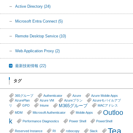
Active Directory
(24)
Microsoft Entra Connect
(5)
Remote Desktop Service
(10)
Web Application Proxy
(2)
最新技術情報
(22)
タグ
365グループ
Authenticator
Azure
Azure Mobile Apps
AzurePlan
Azure VM
Azureプラン
Azureモバイルアプ
M365グループ
リ
GPO
Intune
MACアドレス
Outloo
MDM
Microsoft Authenticator
Mobile Apps
k
Performance Diagnostics
Power Shell
PowerShell
Tea
Reserved Instance
RI
robocopy
Slack