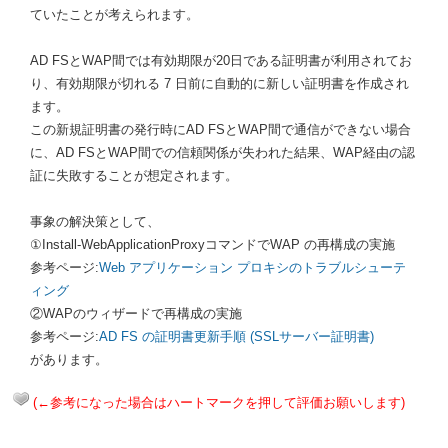
ていたことが考えられます。
AD FSとWAP
間では有効期限が
20
日である証明書が利用されてお
り、有効期限が切れる
7
日前に自動的に新しい証明書を作成され
ます。
この新規証明書の発行時に
AD FSとWAP
間で通信ができない場合
に、
AD FSとWAP
間での信頼関係が失われた結果、
WAP
経由の認
証に失敗することが想定されます。
事象の解決策として、
①Install-WebApplicationProxy
コマンドで
WAP
の再構成の実施
参考ページ:
Web アプリケーション プロキシのトラブルシューテ
ィング
②
WAP
のウィザードで再構成の実施
参考ページ:
AD FS の証明書更新手順 (SSLサーバー証明書)
があります。
(←参考になった場合はハートマークを押して評価お願いします)