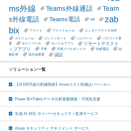
ms外線
Teams外線通話
Team
zab
s外線電話
Teams電話
VM
bix
アラート
アラートルール
エンタープライズVoIP
スケジュール
ドレインモード
パスワード
パスワード変
リモートデスクト
更
ホストプール
モバイルアプリ
ップアプリ
予算
共有メールボックス
外線電話
自
認証
動応答
表示名変更
ソリューション一覧
【月100万超の削減実績】Azureコスト削減はパーソルへ
Power BI×Fabricデータ分析基盤構築・可視化支援
生成 AI 対応 サイバーセキュリティ監視サービス
Azure セキュリティ マネジメント サービス