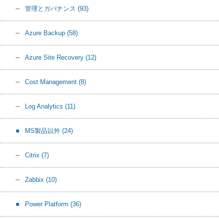
管理とガバナンス
(93)
Azure Backup
(58)
Azure Site Recovery
(12)
Cost Management
(8)
Log Analytics
(11)
MS製品以外
(24)
Citrix
(7)
Zabbix
(10)
Power Platform
(36)