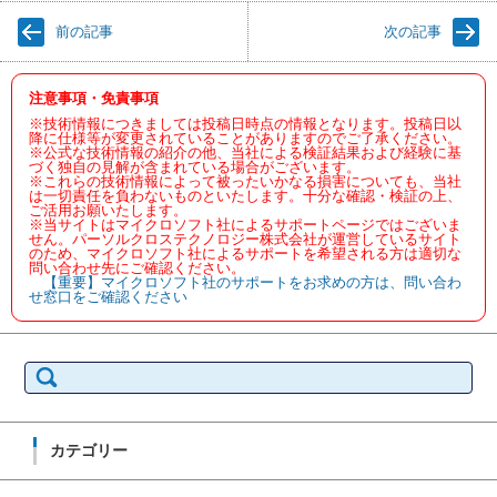
前の記事
次の記事
注意事項・免責事項
※技術情報につきましては投稿日時点の情報となります。投稿日以
降に仕様等が変更されていることがありますのでご了承ください。
※公式な技術情報の紹介の他、当社による検証結果および経験に基
づく独自の見解が含まれている場合がございます。
※これらの技術情報によって被ったいかなる損害についても、当社
は一切責任を負わないものといたします。十分な確認・検証の上、
ご活用お願いたします。
※当サイトはマイクロソフト社によるサポートページではございま
せん。パーソルクロステクノロジー株式会社が運営しているサイト
のため、マイクロソフト社によるサポートを希望される方は適切な
問い合わせ先にご確認ください。
【重要】マイクロソフト社のサポートをお求めの方は、問い合わ
せ窓口をご確認ください
検
索:
カテゴリー