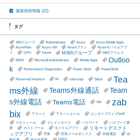
最新技術情報
(22)
タグ
365グループ
Authenticator
Azure
Azure Mobile Apps
AzurePlan
Azure VM
Azureプラン
Azureモバイルアプ
M365グループ
リ
GPO
Intune
MACアドレス
Outloo
MDM
Microsoft Authenticator
Mobile Apps
k
Performance Diagnostics
Power Shell
PowerShell
Tea
Reserved Instance
RI
robocopy
Slack
ms外線
Teams外線通話
Team
zab
s外線電話
Teams電話
VM
bix
アラート
アラートルール
エンタープライズVoIP
スケジュール
ドレインモード
パスワード
パスワード変
リモートデスクト
更
ホストプール
モバイルアプリ
ップアプリ
予算
共有メールボックス
外線電話
自
認証
動応答
表示名変更