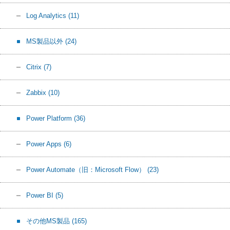
Log Analytics
(11)
MS製品以外
(24)
Citrix
(7)
Zabbix
(10)
Power Platform
(36)
Power Apps
(6)
Power Automate（旧：Microsoft Flow）
(23)
Power BI
(5)
その他MS製品
(165)