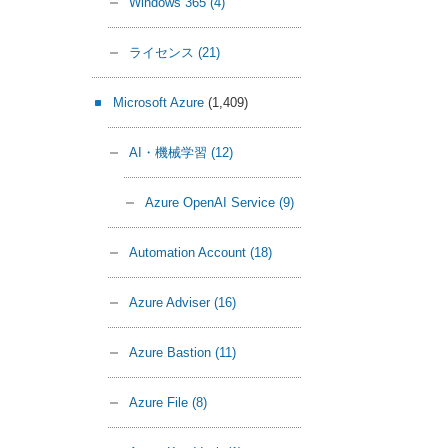
Windows 365
(4)
ライセンス
(21)
Microsoft Azure
(1,409)
AI・機械学習
(12)
Azure OpenAI Service
(9)
Automation Account
(18)
Azure Adviser
(16)
Azure Bastion
(11)
Azure File
(8)