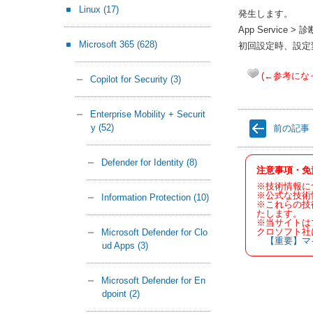
Linux
(17)
発生します。
App Servic
Microsoft 365
(628)
初回設定時、設定変
(←参考にな
Copilot for Security
(3)
Enterprise Mobility + Securit
y
(52)
前の記事
Defender for Identity
(8)
注意事項・免
※技術情報に
※公式な技術
Information Protection
(10)
※これらの技
たします。
※当サイトは
クロソフト社
Microsoft Defender for Clo
【重要】マ
ud Apps
(3)
Microsoft Defender for En
dpoint
(2)