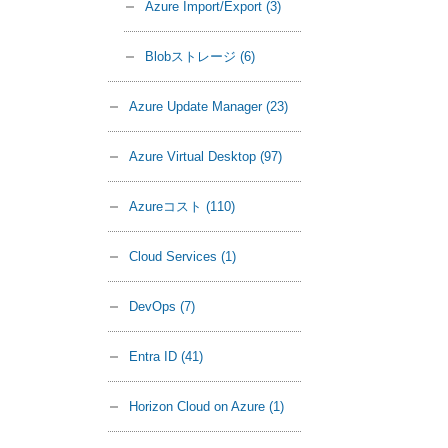
Azure Import/Export
(3)
Blobストレージ
(6)
Azure Update Manager
(23)
Azure Virtual Desktop
(97)
Azureコスト
(110)
Cloud Services
(1)
DevOps
(7)
Entra ID
(41)
Horizon Cloud on Azure
(1)