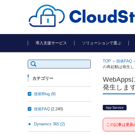
コンテンツに移動
導入支援サービス
ソリューションで選ぶ
TOP
技術FAQ
検
>
索:
の再起動は発生し
WebAp
カテゴリー
発生しま
技術Blog
(9)
App Service
技術FAQ
(2,240)
Dynamics 365
(2)
この記事は更新