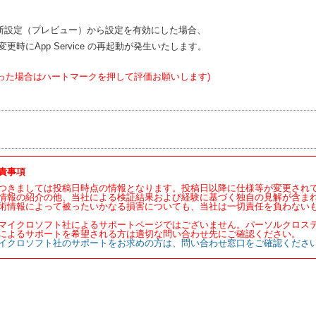
e > 診断設定（プレビュー）から設定を有効にした場合、
更時にApp Service の再起動が発生いたします。
った場合はハートマークを押して評価お願いします)
責事項
つきましては投稿日時点の情報となります。投稿日以降に仕様等が変更され
情報の紹介の他、当社による検証結果および経験に基づく独自の見解が含ま
術情報によって被ったいかなる損害についても、当社は一切責任を負わない
マイクロソフト社によるサポートページではございません。パーソルクロス
によるサポートを希望される方は適切な問い合わせ先にご確認ください。
イクロソフト社のサポートをお求めの方は、問い合わせ窓口をご確認くださ