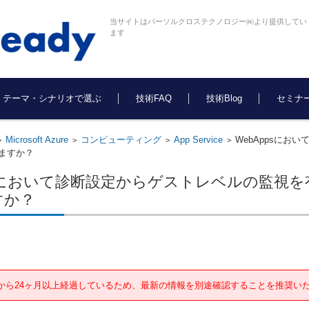
当サイトはパーソルクロステクノロジー㈱より提供してい
ます
テーマ・シナリオで選ぶ
技術FAQ
技術Blog
セミナ
Microsoft Azure
コンピューティング
App Service
WebAppsに
>
>
>
>
ますか？
psにおいて診断設定からゲストレベルの監視
すか？
から24ヶ月以上経過しているため、最新の情報を別途確認することを推奨い