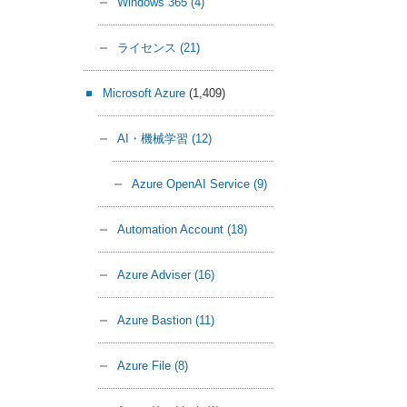
Windows 365
(4)
ライセンス
(21)
Microsoft Azure
(1,409)
AI・機械学習
(12)
Azure OpenAI Service
(9)
Automation Account
(18)
Azure Adviser
(16)
Azure Bastion
(11)
Azure File
(8)