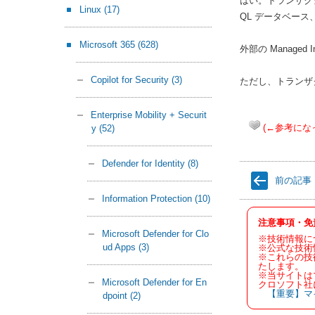
はい。トランザクシ
Linux
(17)
QL データベース、
Microsoft 365
(628)
外部の Manage
Copilot for Security
(3)
ただし、トランザ
Enterprise Mobility + Securit
(←参考にな
y
(52)
Defender for Identity
(8)
前の記事
Information Protection
(10)
注意事項・免
Microsoft Defender for Clo
※技術情報に
ud Apps
(3)
※公式な技術
※これらの技
たします。
※当サイトは
Microsoft Defender for En
クロソフト社
【重要】マ
dpoint
(2)