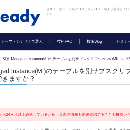
当サイトはパーソルクロステクノロジー㈱より提供してい
ます
テーマ・シナリオで選ぶ
技術FAQ
技術Blog
セミナ
SQL Managed Instance(MI)のテーブルを別サブスクリプションのM
>
naged Instance(MI)のテーブルを別サ
できますか？
から24ヶ月以上経過しているため、最新の情報を別途確認することを推奨い