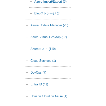
Azure Import/Export
(3)
Blobストレージ
(6)
Azure Update Manager
(23)
Azure Virtual Desktop
(97)
Azureコスト
(110)
Cloud Services
(1)
DevOps
(7)
Entra ID
(41)
Horizon Cloud on Azure
(1)