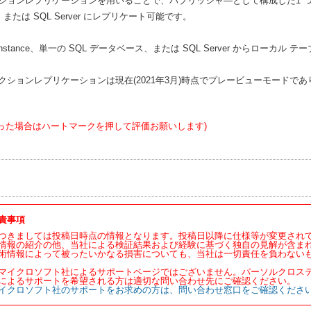
ョンレプリケーションを用いることで、パブリッシャ―として構成した1 つまたは複数
または SQL Server にレプリケート可能です。
d Instance、単一の SQL データベース、または SQL Server からロ
クションレプリケーションは現在(2021年3月)時点でプレービューモードであ
った場合はハートマークを押して評価お願いします)
責事項
つきましては投稿日時点の情報となります。投稿日以降に仕様等が変更され
情報の紹介の他、当社による検証結果および経験に基づく独自の見解が含ま
術情報によって被ったいかなる損害についても、当社は一切責任を負わない
マイクロソフト社によるサポートページではございません。パーソルクロス
によるサポートを希望される方は適切な問い合わせ先にご確認ください。
イクロソフト社のサポートをお求めの方は、問い合わせ窓口をご確認くださ