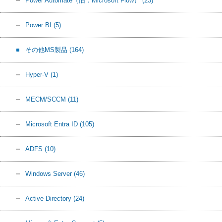
Power Automate（旧：Microsoft Flow）
(23)
Power BI
(5)
その他MS製品
(164)
Hyper-V
(1)
MECM/SCCM
(11)
Microsoft Entra ID
(105)
ADFS
(10)
Windows Server
(46)
Active Directory
(24)