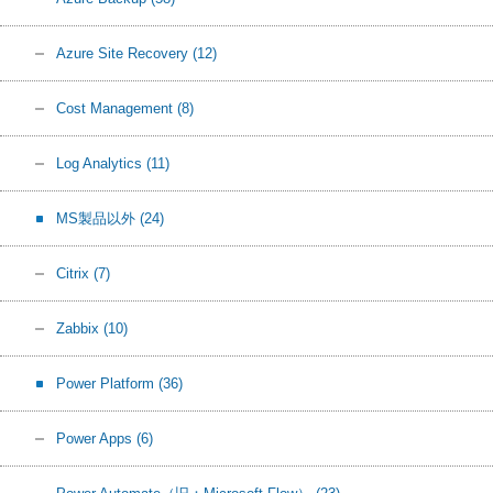
Azure Site Recovery
(12)
Cost Management
(8)
Log Analytics
(11)
MS製品以外
(24)
Citrix
(7)
Zabbix
(10)
Power Platform
(36)
Power Apps
(6)