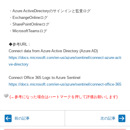
・Azure ActiveDirectoryのサインインと監査ログ
・ExchangeOnlineログ
・SharePointOnlineログ
・MicrosoftTeamsログ
◆参考URL：
Connect data from Azure Active Directory (Azure AD)
https://docs.microsoft.com/en-us/azure/sentinel/connect-azure-acti
ve-directory
Connect Office 365 Logs to Azure Sentinel
https://docs.microsoft.com/en-us/azure/sentinel/connect-office-365
(←参考になった場合はハートマークを押して評価お願いします)
前の記事
次の記事