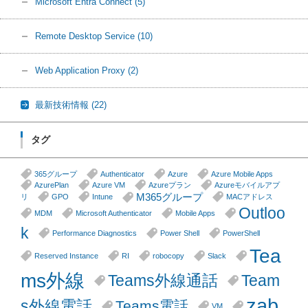
Microsoft Entra Connect
(5)
Remote Desktop Service
(10)
Web Application Proxy
(2)
最新技術情報
(22)
タグ
365グループ
Authenticator
Azure
Azure Mobile Apps
AzurePlan
Azure VM
Azureプラン
Azureモバイルアプ
M365グループ
リ
GPO
Intune
MACアドレス
Outloo
MDM
Microsoft Authenticator
Mobile Apps
k
Performance Diagnostics
Power Shell
PowerShell
Tea
Reserved Instance
RI
robocopy
Slack
ms外線
Teams外線通話
Team
zab
s外線電話
Teams電話
VM