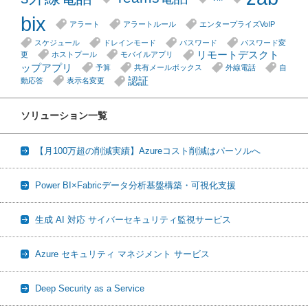
bix
アラート
アラートルール
エンタープライズVoIP
スケジュール
ドレインモード
パスワード
パスワード変
リモートデスクト
更
ホストプール
モバイルアプリ
ップアプリ
予算
共有メールボックス
外線電話
自
認証
動応答
表示名変更
ソリューション一覧
【月100万超の削減実績】Azureコスト削減はパーソルへ
Power BI×Fabricデータ分析基盤構築・可視化支援
生成 AI 対応 サイバーセキュリティ監視サービス
Azure セキュリティ マネジメント サービス
Deep Security as a Service