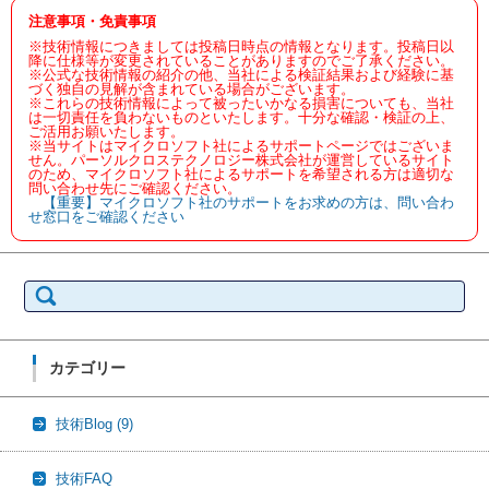
注意事項・免責事項
※技術情報につきましては投稿日時点の情報となります。投稿日以
降に仕様等が変更されていることがありますのでご了承ください。
※公式な技術情報の紹介の他、当社による検証結果および経験に基
づく独自の見解が含まれている場合がございます。
※これらの技術情報によって被ったいかなる損害についても、当社
は一切責任を負わないものといたします。十分な確認・検証の上、
ご活用お願いたします。
※当サイトはマイクロソフト社によるサポートページではございま
せん。パーソルクロステクノロジー株式会社が運営しているサイト
のため、マイクロソフト社によるサポートを希望される方は適切な
問い合わせ先にご確認ください。
【重要】マイクロソフト社のサポートをお求めの方は、問い合わ
せ窓口をご確認ください
検
索:
カテゴリー
技術Blog
(9)
技術FAQ