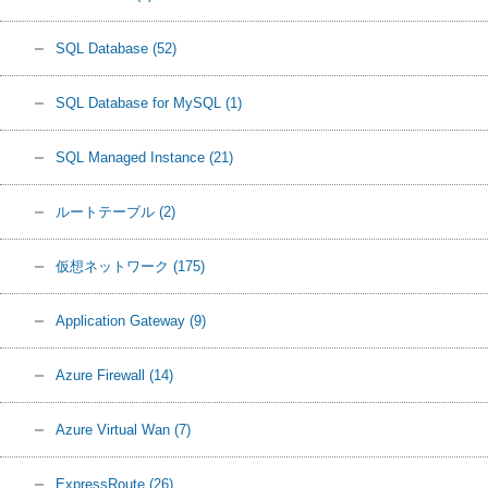
SQL Database
(52)
SQL Database for MySQL
(1)
SQL Managed Instance
(21)
ルートテーブル
(2)
仮想ネットワーク
(175)
Application Gateway
(9)
Azure Firewall
(14)
Azure Virtual Wan
(7)
ExpressRoute
(26)