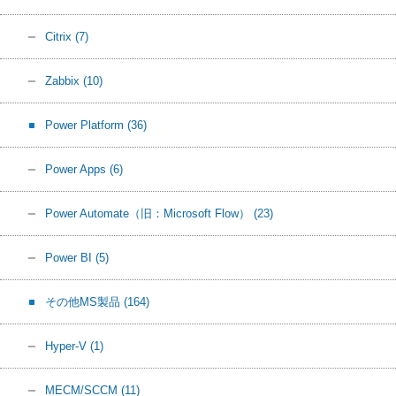
Citrix
(7)
Zabbix
(10)
Power Platform
(36)
Power Apps
(6)
Power Automate（旧：Microsoft Flow）
(23)
Power BI
(5)
その他MS製品
(164)
Hyper-V
(1)
MECM/SCCM
(11)