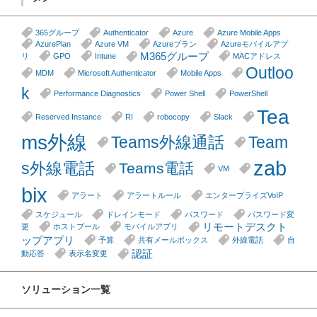
365グループ
Authenticator
Azure
Azure Mobile Apps
AzurePlan
Azure VM
Azureプラン
Azureモバイルアプ
M365グループ
リ
GPO
Intune
MACアドレス
Outloo
MDM
Microsoft Authenticator
Mobile Apps
k
Performance Diagnostics
Power Shell
PowerShell
Tea
Reserved Instance
RI
robocopy
Slack
ms外線
Teams外線通話
Team
zab
s外線電話
Teams電話
VM
bix
アラート
アラートルール
エンタープライズVoIP
スケジュール
ドレインモード
パスワード
パスワード変
リモートデスクト
更
ホストプール
モバイルアプリ
ップアプリ
予算
共有メールボックス
外線電話
自
認証
動応答
表示名変更
ソリューション一覧