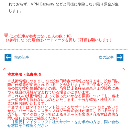
れておらず、VPN Gateway などど同様に削除しない限り課金が生
じます。
(この記事が参考になった人の数：
16
)
（↑参考になった場合はハートマークを押して評価お願いします）
前の記事
次の記事
注意事項・免責事項
※技術情報につきましては投稿日時点の情報となります。投稿日以
降に仕様等が変更されていることがありますのでご了承ください。
※公式な技術情報の紹介の他、当社による検証結果および経験に基
づく独自の見解が含まれている場合がございます。
※これらの技術情報によって被ったいかなる損害についても、当社
は一切責任を負わないものといたします。十分な確認・検証の上、
ご活用お願いたします。
※当サイトはマイクロソフト社によるサポートページではございま
せん。パーソルクロステクノロジー株式会社が運営しているサイト
のため、マイクロソフト社によるサポートを希望される方は適切な
問い合わせ先にご確認ください。
【重要】マイクロソフト社のサポートをお求めの方は、問い合わ
せ窓口をご確認ください