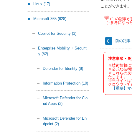
Linux
(17)
ことができます。
Microsoft 365
(628)
(この記事が
（↑参考になっ
Copilot for Security
(3)
前の記事
Enterprise Mobility + Securit
y
(52)
注意事項・免
※技術情報に
Defender for Identity
(8)
※公式な技術
※これらの技
たします。
※当サイトは
Information Protection
(10)
クロソフト社
【重要】マ
Microsoft Defender for Clo
ud Apps
(3)
Microsoft Defender for En
dpoint
(2)