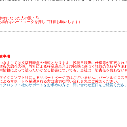
参考になった人の数：
3
)
た場合はハートマークを押して評価お願いします）
責事項
つきましては投稿日時点の情報となります。投稿日以降に仕様等が変更され
情報の紹介の他、当社による検証結果および経験に基づく独自の見解が含ま
術情報によって被ったいかなる損害についても、当社は一切責任を負わない
マイクロソフト社によるサポートページではございません。パーソルクロス
によるサポートを希望される方は適切な問い合わせ先にご確認ください。
イクロソフト社のサポートをお求めの方は、問い合わせ窓口をご確認くださ