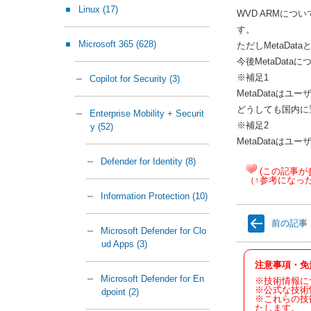
Linux
(17)
WVD ARMに
す。
Microsoft 365
(628)
ただしMetaDa
今後MetaDa
※補足1
Copilot for Security
(3)
MetaData
どうしても国内に
Enterprise Mobility + Securit
※補足2
y
(52)
MetaData
Defender for Identity
(8)
(この記事が
（↑参考になっ
Information Protection
(10)
前の記事
Microsoft Defender for Clo
ud Apps
(3)
注意事項・免
Microsoft Defender for En
※技術情報に
※公式な技術
dpoint
(2)
※これらの技
たします。