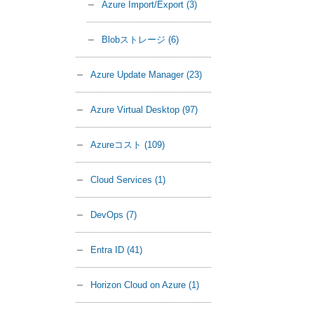
Azure Import/Export
(3)
Blobストレージ
(6)
Azure Update Manager
(23)
Azure Virtual Desktop
(97)
Azureコスト
(109)
Cloud Services
(1)
DevOps
(7)
Entra ID
(41)
Horizon Cloud on Azure
(1)