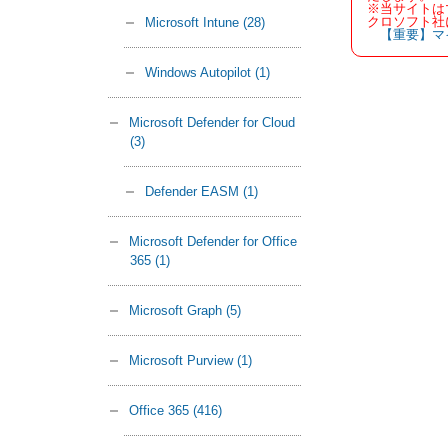
※当サイトは
クロソフト社
Microsoft Intune
(28)
【重要】マ
Windows Autopilot
(1)
Microsoft Defender for Cloud
(3)
Defender EASM
(1)
Microsoft Defender for Office
365
(1)
Microsoft Graph
(5)
Microsoft Purview
(1)
Office 365
(416)