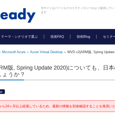
当サイトはパーソルクロステクノロジー㈱より提供してい
ます
テーマ・シナリオで選ぶ
技術FAQ
技術Blog
セミナ
Microsoft Azure
Azure Virtual Desktop
WVD v2(ARM版, Spring
>
>
>
(ARM版, Spring Update 2020)につ
しょうか？
op
から24ヶ月以上経過しているため、最新の情報を別途確認することを推奨い