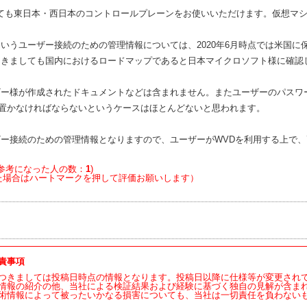
ついても東日本・西日本のコントロールプレーンをお使いいただけます。仮想マ
taというユーザー接続のための管理情報については、2020年6月時点では米国
taにつきましても国内におけるロードマップであると日本マイクロソフト様に確
はユーザー様が作成されたドキュメントなどは含まれません。またユーザーのパス
置かなければならないというケースはほとんどないと思われます。
はユーザー接続のための管理情報となりますので、ユーザーがWVDを利用する上
参考になった人の数：
1
)
た場合はハートマークを押して評価お願いします）
責事項
つきましては投稿日時点の情報となります。投稿日以降に仕様等が変更され
情報の紹介の他、当社による検証結果および経験に基づく独自の見解が含ま
術情報によって被ったいかなる損害についても、当社は一切責任を負わない