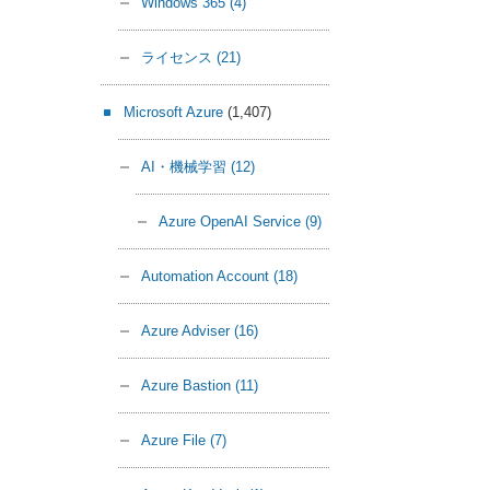
Windows 365
(4)
ライセンス
(21)
Microsoft Azure
(1,407)
AI・機械学習
(12)
Azure OpenAI Service
(9)
Automation Account
(18)
Azure Adviser
(16)
Azure Bastion
(11)
Azure File
(7)