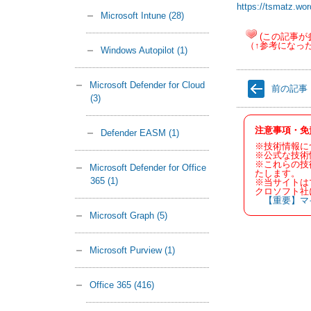
https://tsmatz.wor
Microsoft Intune
(28)
(この記事が
（↑参考になっ
Windows Autopilot
(1)
Microsoft Defender for Cloud
前の記事
(3)
注意事項・免
Defender EASM
(1)
※技術情報に
※公式な技術
※これらの技
Microsoft Defender for Office
たします。
365
(1)
※当サイトは
クロソフト社
【重要】マ
Microsoft Graph
(5)
Microsoft Purview
(1)
Office 365
(416)