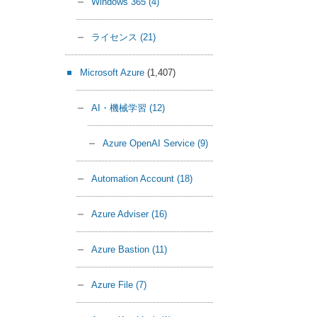
Windows 365
(4)
ライセンス
(21)
Microsoft Azure
(1,407)
AI・機械学習
(12)
Azure OpenAI Service
(9)
Automation Account
(18)
Azure Adviser
(16)
Azure Bastion
(11)
Azure File
(7)