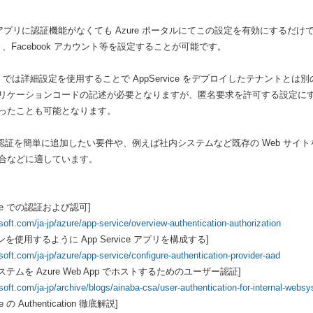
アプリに認証機能がなくても Azure ポータルにてこの設定を有効にするだけで認
ント、Facebook アカウント等を設定することが可能です。
AD では詳細設定を使用することで AppService をデプロイしたテナント
ケーションコードの記述が必要となりますが、匿名要求を許可する設定にす
ったことも可能となります。
e の認証を簡単に追加したい要件や、例えば社内システムなど既存の Web サイト
合などに適しています。
rvice での認証および認可]
soft.com/ja-jp/azure/app-service/overview-authentication-authorization
グインを使用するように App Service アプリを構成する]
soft.com/ja-jp/azure/app-service/configure-authentication-provider-aad
システムを Azure Web App でホストするためのユーザー認証]
soft.com/ja-jp/archive/blogs/ainaba-csa/user-authentication-for-internal-web
ice の Authentication 徹底解説]