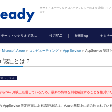
当サイトはパーソルクロステクノロジー㈱より提供してい
ます
テーマ・シナリオで選ぶ
技術FAQ
技術Blog
セミナ
Microsoft Azure
コンピューティング
App Service
AppService 認
>
>
>
>
ice 認証とは？
セキュリティ
から24ヶ月以上経過しているため、最新の情報を別途確認することを推奨い
の AppService 設定画面にある認証/承認は、Azure 基盤上に組み込まれて