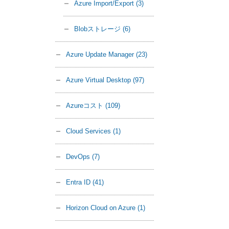
Azure Import/Export
(3)
Blobストレージ
(6)
Azure Update Manager
(23)
Azure Virtual Desktop
(97)
Azureコスト
(109)
Cloud Services
(1)
DevOps
(7)
Entra ID
(41)
Horizon Cloud on Azure
(1)