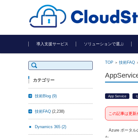
コンテンツに移動
導入支援サービス
ソリューションで選ぶ
TOP
技術FAQ
検
>
索:
AppServ
カテゴリー
技術Blog
(9)
App Service
技術FAQ
(2,238)
この記事は更新
Dynamics 365
(2)
Azure ポータル
た。