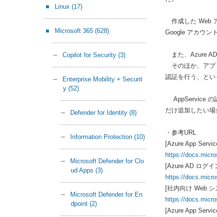
Linux
(17)
作成した Web 
Microsoft 365
(628)
Google アカウ
また、Azure 
Copilot for Security
(3)
そのほか、アプリ
認証を行う、とい
Enterprise Mobility + Securit
y
(52)
AppServic
だけ追加したい場
Defender for Identity
(8)
・参考URL
Information Protection
(10)
[Azure App Se
https://docs.micro
Microsoft Defender for Clo
[Azure AD ロ
ud Apps
(3)
https://docs.micro
[社内向け Web 
Microsoft Defender for En
https://docs.micro
dpoint
(2)
[Azure App Serv