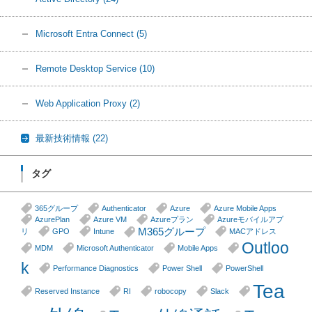
Microsoft Entra Connect
(5)
Remote Desktop Service
(10)
Web Application Proxy
(2)
最新技術情報
(22)
タグ
365グループ
Authenticator
Azure
Azure Mobile Apps
AzurePlan
Azure VM
Azureプラン
Azureモバイルアプ
M365グループ
リ
GPO
Intune
MACアドレス
Outloo
MDM
Microsoft Authenticator
Mobile Apps
k
Performance Diagnostics
Power Shell
PowerShell
Tea
Reserved Instance
RI
robocopy
Slack