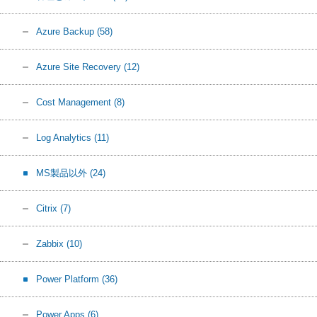
Azure Backup
(58)
Azure Site Recovery
(12)
Cost Management
(8)
Log Analytics
(11)
MS製品以外
(24)
Citrix
(7)
Zabbix
(10)
Power Platform
(36)
Power Apps
(6)