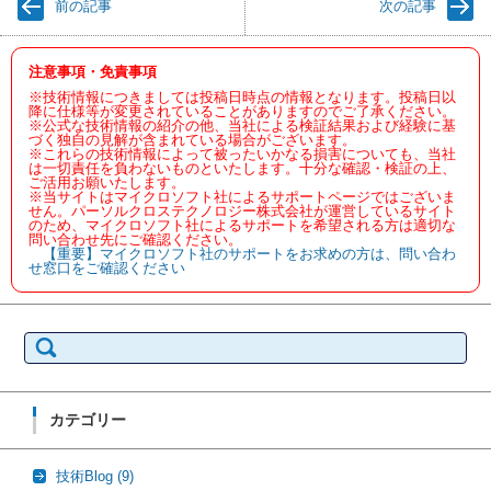
前の記事
次の記事
注意事項・免責事項
※技術情報につきましては投稿日時点の情報となります。投稿日以
降に仕様等が変更されていることがありますのでご了承ください。
※公式な技術情報の紹介の他、当社による検証結果および経験に基
づく独自の見解が含まれている場合がございます。
※これらの技術情報によって被ったいかなる損害についても、当社
は一切責任を負わないものといたします。十分な確認・検証の上、
ご活用お願いたします。
※当サイトはマイクロソフト社によるサポートページではございま
せん。パーソルクロステクノロジー株式会社が運営しているサイト
のため、マイクロソフト社によるサポートを希望される方は適切な
問い合わせ先にご確認ください。
【重要】マイクロソフト社のサポートをお求めの方は、問い合わ
せ窓口をご確認ください
検
索:
カテゴリー
技術Blog
(9)