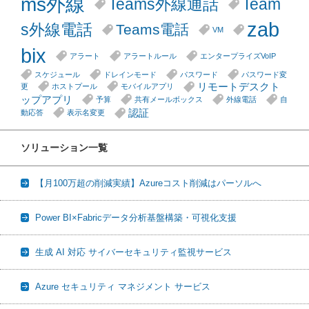
ms外線
Teams外線通話
Team
zab
s外線電話
Teams電話
VM
bix
アラート
アラートルール
エンタープライズVoIP
スケジュール
ドレインモード
パスワード
パスワード変
リモートデスクト
更
ホストプール
モバイルアプリ
ップアプリ
予算
共有メールボックス
外線電話
自
認証
動応答
表示名変更
ソリューション一覧
【月100万超の削減実績】Azureコスト削減はパーソルへ
Power BI×Fabricデータ分析基盤構築・可視化支援
生成 AI 対応 サイバーセキュリティ監視サービス
Azure セキュリティ マネジメント サービス