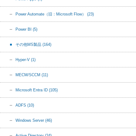
Power Automate（旧：Microsoft Flow）
(23)
Power BI
(5)
その他MS製品
(164)
Hyper-V
(1)
MECM/SCCM
(11)
Microsoft Entra ID
(105)
ADFS
(10)
Windows Server
(46)
Active Directory
(24)