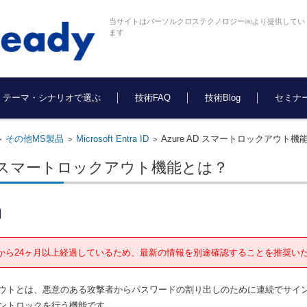
当サイトはパーソルクロステクノロジー㈱より提供してい
ます
テーマ・シナリオで選ぶ
技術FAQ
技術Blog
セミナ
その他MS製品
Microsoft Entra ID
Azure AD スマートロックアウト機
>
>
>
 AD スマートロックアウト機能とは？
から24ヶ月以上経過しているため、最新の情報を別途確認することを推奨い
ウトとは、悪意のある攻撃者からパスワードの割り出しのために連続でサイン
ントロックを行う機能です。