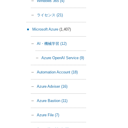
Windows 365
(4)
ライセンス
(21)
Microsoft Azure
(1,407)
AI・機械学習
(12)
Azure OpenAI Service
(9)
Automation Account
(18)
Azure Adviser
(16)
Azure Bastion
(11)
Azure File
(7)