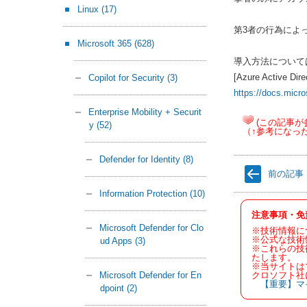
Linux
(17)
第3者の行為によ
Microsoft 365
(628)
導入方法について
[Azure Active
Copilot for Security
(3)
https://docs.micro
Enterprise Mobility + Securit
(この記事が
y
(52)
（↑参考になっ
Defender for Identity
(8)
前の記事
Information Protection
(10)
注意事項・免
Microsoft Defender for Clo
※技術情報に
※公式な技術
ud Apps
(3)
※これらの技
たします。
※当サイトは
クロソフト社
Microsoft Defender for En
【重要】マ
dpoint
(2)