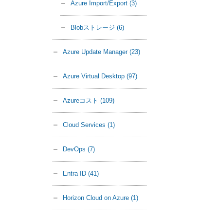
Azure Import/Export
(3)
Blobストレージ
(6)
Azure Update Manager
(23)
Azure Virtual Desktop
(97)
Azureコスト
(109)
Cloud Services
(1)
DevOps
(7)
Entra ID
(41)
Horizon Cloud on Azure
(1)