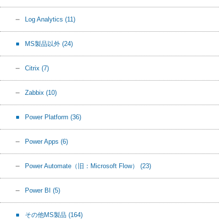
Log Analytics
(11)
MS製品以外
(24)
Citrix
(7)
Zabbix
(10)
Power Platform
(36)
Power Apps
(6)
Power Automate（旧：Microsoft Flow）
(23)
Power BI
(5)
その他MS製品
(164)