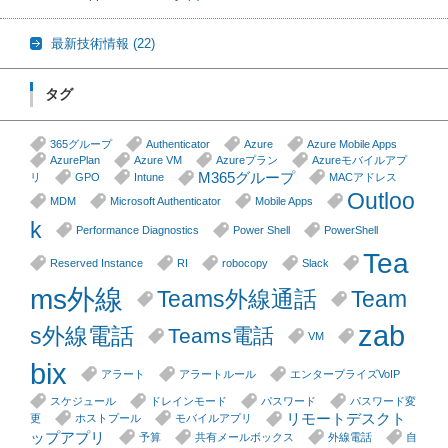
最新技術情報
(22)
タグ
365グループ
Authenticator
Azure
Azure Mobile Apps
AzurePlan
Azure VM
Azureプラン
Azureモバイルアプ
M365グループ
リ
GPO
Intune
MACアドレス
Outloo
MDM
Microsoft Authenticator
Mobile Apps
k
Performance Diagnostics
Power Shell
PowerShell
Tea
Reserved Instance
RI
robocopy
Slack
ms外線
Teams外線通話
Team
zab
s外線電話
Teams電話
VM
bix
アラート
アラートルール
エンタープライズVoIP
スケジュール
ドレインモード
パスワード
パスワード変
リモートデスクト
更
ホストプール
モバイルアプリ
ップアプリ
予算
共有メールボックス
外線電話
自