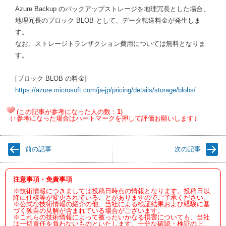
Azure Backup のバックアップストレージを地理冗長とした場合、
地理冗長のブロック BLOB として、データ転送料金が発生しま
す。
なお、ストレージトランザクション費用については無料となりま
す。
[ブロック BLOB の料金]
https://azure.microsoft.com/ja-jp/pricing/details/storage/blobs/
(この記事が参考になった人の数：
1
)
（↑参考になった場合はハートマークを押して評価お願いします）
前の記事
次の記事
注意事項・免責事項
※技術情報につきましては投稿日時点の情報となります。投稿日以
降に仕様等が変更されていることがありますのでご了承ください。
※公式な技術情報の紹介の他、当社による検証結果および経験に基
づく独自の見解が含まれている場合がございます。
※これらの技術情報によって被ったいかなる損害についても、当社
は一切責任を負わないものといたします。十分な確認・検証の上、