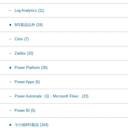
Log Analytics
(11)
MS製品以外
(24)
Citrix
(7)
Zabbix
(10)
Power Platform
(36)
Power Apps
(6)
Power Automate（旧：Microsoft Flow）
(23)
Power BI
(5)
その他MS製品
(164)