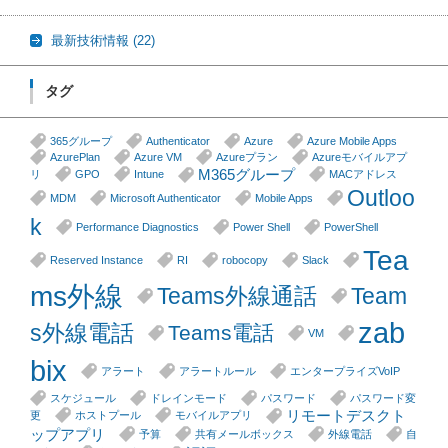
最新技術情報
(22)
タグ
365グループ
Authenticator
Azure
Azure Mobile Apps
AzurePlan
Azure VM
Azureプラン
Azureモバイルアプ
M365グループ
リ
GPO
Intune
MACアドレス
Outloo
MDM
Microsoft Authenticator
Mobile Apps
k
Performance Diagnostics
Power Shell
PowerShell
Tea
Reserved Instance
RI
robocopy
Slack
ms外線
Teams外線通話
Team
zab
s外線電話
Teams電話
VM
bix
アラート
アラートルール
エンタープライズVoIP
スケジュール
ドレインモード
パスワード
パスワード変
リモートデスクト
更
ホストプール
モバイルアプリ
ップアプリ
予算
共有メールボックス
外線電話
自