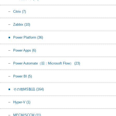
Citrix
(7)
Zabbix
(10)
Power Platform
(36)
Power Apps
(6)
Power Automate（旧：Microsoft Flow）
(23)
Power BI
(5)
その他MS製品
(164)
Hyper-V
(1)
MECM/SCCM
(11)