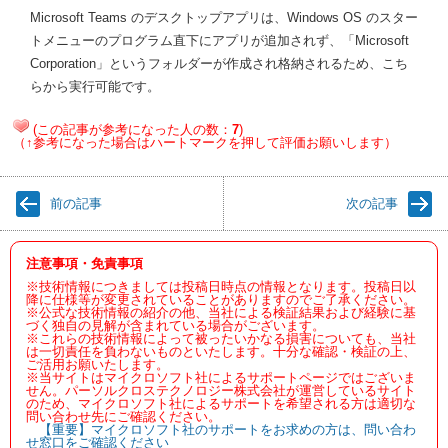
Microsoft Teams のデスクトップアプリは、Windows OS のスター
トメニューのプログラム直下にアプリが追加されず、「Microsoft
Corporation」というフォルダーが作成され格納されるため、こち
らから実行可能です。
(この記事が参考になった人の数：
7
)
（↑参考になった場合はハートマークを押して評価お願いします）
前の記事
次の記事
注意事項・免責事項
※技術情報につきましては投稿日時点の情報となります。投稿日以
降に仕様等が変更されていることがありますのでご了承ください。
※公式な技術情報の紹介の他、当社による検証結果および経験に基
づく独自の見解が含まれている場合がございます。
※これらの技術情報によって被ったいかなる損害についても、当社
は一切責任を負わないものといたします。十分な確認・検証の上、
ご活用お願いたします。
※当サイトはマイクロソフト社によるサポートページではございま
せん。パーソルクロステクノロジー株式会社が運営しているサイト
のため、マイクロソフト社によるサポートを希望される方は適切な
問い合わせ先にご確認ください。
【重要】マイクロソフト社のサポートをお求めの方は、問い合わ
せ窓口をご確認ください