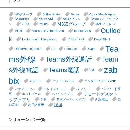
365グループ
Authenticator
Azure
Azure Mobile Apps
AzurePlan
Azure VM
Azureプラン
Azureモバイルアプ
M365グループ
リ
GPO
Intune
MACアドレス
Outloo
MDM
Microsoft Authenticator
Mobile Apps
k
Performance Diagnostics
Power Shell
PowerShell
Tea
Reserved Instance
RI
robocopy
Slack
ms外線
Teams外線通話
Team
zab
s外線電話
Teams電話
VM
bix
アラート
アラートルール
エンタープライズVoIP
スケジュール
ドレインモード
パスワード
パスワード変
リモートデスクト
更
ホストプール
モバイルアプリ
ップアプリ
予算
共有メールボックス
外線電話
自
認証
動応答
表示名変更
ソリューション一覧