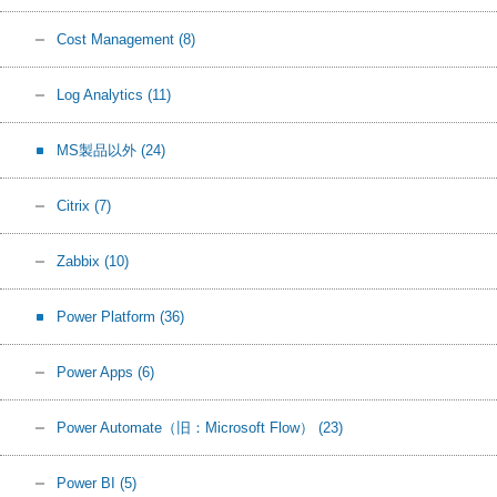
Cost Management
(8)
Log Analytics
(11)
MS製品以外
(24)
Citrix
(7)
Zabbix
(10)
Power Platform
(36)
Power Apps
(6)
Power Automate（旧：Microsoft Flow）
(23)
Power BI
(5)