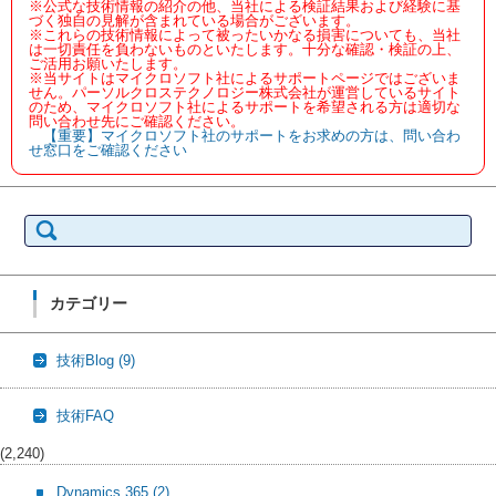
※公式な技術情報の紹介の他、当社による検証結果および経験に基
づく独自の見解が含まれている場合がございます。
※これらの技術情報によって被ったいかなる損害についても、当社
は一切責任を負わないものといたします。十分な確認・検証の上、
ご活用お願いたします。
※当サイトはマイクロソフト社によるサポートページではございま
せん。パーソルクロステクノロジー株式会社が運営しているサイト
のため、マイクロソフト社によるサポートを希望される方は適切な
問い合わせ先にご確認ください。
【重要】マイクロソフト社のサポートをお求めの方は、問い合わ
せ窓口をご確認ください
検
索:
カテゴリー
技術Blog
(9)
技術FAQ
(2,240)
Dynamics 365
(2)