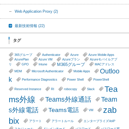
Web Application Proxy
(2)
最新技術情報
(22)
タグ
365グループ
Authenticator
Azure
Azure Mobile Apps
AzurePlan
Azure VM
Azureプラン
Azureモバイルアプ
M365グループ
リ
GPO
Intune
MACアドレス
Outloo
MDM
Microsoft Authenticator
Mobile Apps
k
Performance Diagnostics
Power Shell
PowerShell
Tea
Reserved Instance
RI
robocopy
Slack
ms外線
Teams外線通話
Team
zab
s外線電話
Teams電話
VM
bix
アラート
アラートルール
エンタープライズVoIP
スケジュール
ドレインモード
パスワード
パスワード変