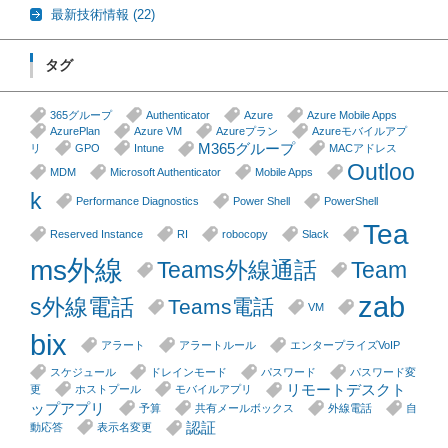
最新技術情報
(22)
タグ
365グループ
Authenticator
Azure
Azure Mobile Apps
AzurePlan
Azure VM
Azureプラン
Azureモバイルアプ
M365グループ
リ
GPO
Intune
MACアドレス
Outloo
MDM
Microsoft Authenticator
Mobile Apps
k
Performance Diagnostics
Power Shell
PowerShell
Tea
Reserved Instance
RI
robocopy
Slack
ms外線
Teams外線通話
Team
zab
s外線電話
Teams電話
VM
bix
アラート
アラートルール
エンタープライズVoIP
スケジュール
ドレインモード
パスワード
パスワード変
リモートデスクト
更
ホストプール
モバイルアプリ
ップアプリ
予算
共有メールボックス
外線電話
自
認証
動応答
表示名変更