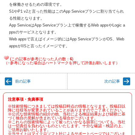
を稼働させるための環境です。
S1やP1 v2と言った性能はこのApp Serviceプランに割り当てられ
る性能となります。
App ServiceはApp Serviceプラン上で稼働するWeb appsやLogic a
ppsのサービスとなります。
Web appsで言えばイメージ的にはApp ServiceプランがOS、Web
appsがIISと言ったイメージです。
(この記事が参考になった人の数：
6
)
（↑参考になった場合はハートマークを押して評価お願いします）
前の記事
次の記事
注意事項・免責事項
※技術情報につきましては投稿日時点の情報となります。投稿日以
降に仕様等が変更されていることがありますのでご了承ください。
※公式な技術情報の紹介の他、当社による検証結果および経験に基
づく独自の見解が含まれている場合がございます。
※これらの技術情報によって被ったいかなる損害についても、当社
は一切責任を負わないものといたします。十分な確認・検証の上、
ご活用お願いたします。
※当サイトはマイクロソフト社によるサポートページではございま