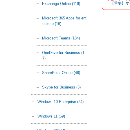
【重要】マ
Exchange Online
(119)
Microsoft 365 Apps for ent
erprise
(16)
Microsoft Teams
(184)
OneDrive for Business
(1
7)
SharePoint Online
(46)
Skype for Business
(3)
Windows 10 Enterprise
(24)
Windows 11
(59)