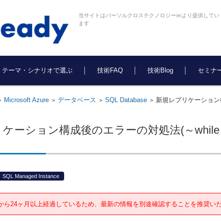
当サイトはパーソルクロステクノロジー㈱より提供してい
ます
テーマ・シナリオで選ぶ
技術FAQ
技術Blog
セミナ
Microsoft Azure
データベース
SQL Database
新規レプリケーション構成後のエ
>
>
>
>
ション構成後のエラーの対処法(～while the distrib
SQL Managed Instance
から24ヶ月以上経過しているため、最新の情報を別途確認することを推奨い