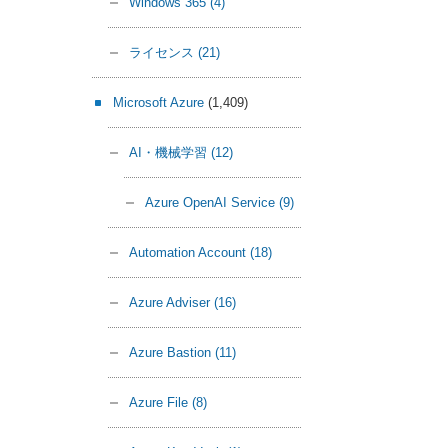
Windows 365
(4)
ライセンス
(21)
Microsoft Azure
(1,409)
AI・機械学習
(12)
Azure OpenAI Service
(9)
Automation Account
(18)
Azure Adviser
(16)
Azure Bastion
(11)
Azure File
(8)