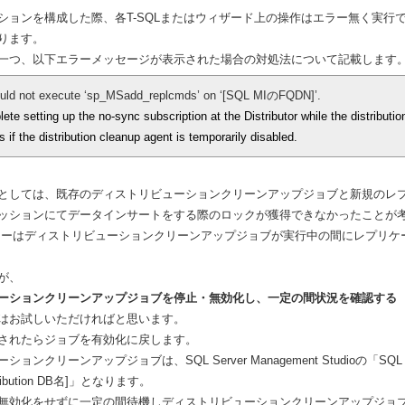
ションを構成した際、各T-SQLまたはウィザード上の操作はエラー無く実行
ります。
一つ、以下エラーメッセージが表示された場合の対処法について記載します
ould not execute ‘sp_MSadd_replcmds’ on ‘[SQL MIのFQDN]’.
ete setting up the no-sync subscription at the Distributor while the distributi
 if the distribution cleanup agent is temporarily disabled.
としては、既存のディストリビューションクリーンアップジョブと新規のレ
ッションにてデータインサートをする際のロックが獲得できなかったことが
ラーはディストリビューションクリーンアップジョブが実行中の間にレプリケ
が、
ーションクリーンアップジョブを停止・無効化し、一定の間状況を確認する
はお試しいただければと思います。
されたらジョブを有効化に戻します。
ンクリーンアップジョブは、SQL Server Management Studioの「SQL 
Distribution DB名]」となります。
無効化をせずに一定の間待機しディストリビューションクリーンアップジョ