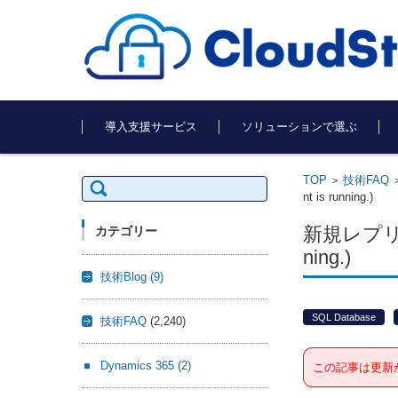
コンテンツに移動
導入支援サービス
ソリューションで選ぶ
TOP
技術FAQ
検
>
索:
nt is running.)
新規レプリケー
カテゴリー
ning.)
技術Blog
(9)
SQL Database
技術FAQ
(2,240)
Dynamics 365
(2)
この記事は更新