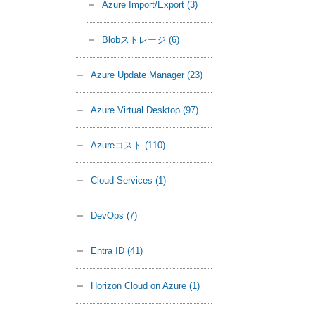
Azure Import/Export
(3)
Blobストレージ
(6)
Azure Update Manager
(23)
Azure Virtual Desktop
(97)
Azureコスト
(110)
Cloud Services
(1)
DevOps
(7)
Entra ID
(41)
Horizon Cloud on Azure
(1)