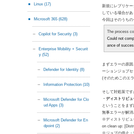
Linux
(17)
新規にレプリケー
している場合があ
Microsoft 365
(628)
今回はそのうちの
The process c
Copilot for Security
(3)
Could not compl
ance of success
Enterprise Mobility + Securit
y
(52)
まずエラーの原因
Defender for Identity
(8)
ーションジョブセ
(そのためこのエ
Information Protection
(10)
そして対処策です
・ディストリビュ
Microsoft Defender for Clo
ud Apps
(3)
ということをまず
無事エラーが解消
※ディストリビューショ
Microsoft Defender for En
dpoint
(2)
on clean up: [
※ジョブの停止・