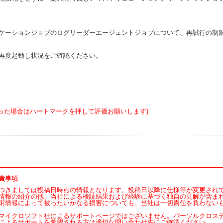
ケーションジョブのログリーダーエージェントジョブについて、再試行の制
再度起動し状況をご確認ください。
った場合はハートマークを押して評価お願いします)
責事項
つきましては投稿日時点の情報となります。投稿日以降に仕様等が変更され
情報の紹介の他、当社による検証結果および経験に基づく独自の見解が含ま
術情報によって被ったいかなる損害についても、当社は一切責任を負わない
マイクロソフト社によるサポートページではございません。パーソルクロス
によるサポートを希望される方は適切な問い合わせ先にご確認ください。