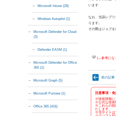
います
Microsoft Intune
(28)
なお、当該レプリ
Windows Autopilot
(1)
ります。
その際はジョブを
Microsoft Defender for Cloud
(3)
Defender EASM
(1)
(←参考にな
Microsoft Defender for Office
365
(1)
前の記事
Microsoft Graph
(5)
注意事項・免
Microsoft Purview
(1)
※技術情報に
※公式な技術
※これらの技
Office 365
(416)
たします。
※当サイトは
クロソフト社