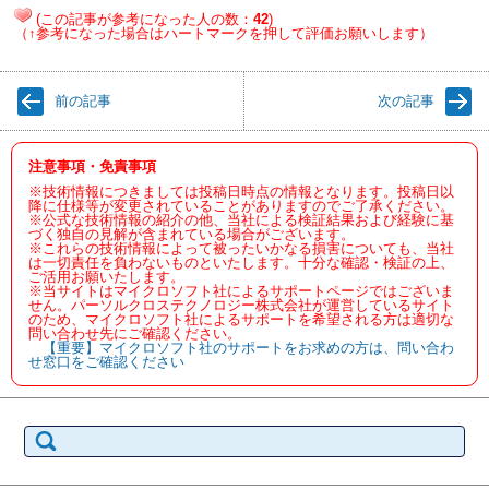
(この記事が参考になった人の数：
42
)
（↑参考になった場合はハートマークを押して評価お願いします）
前の記事
次の記事
注意事項・免責事項
※技術情報につきましては投稿日時点の情報となります。投稿日以
降に仕様等が変更されていることがありますのでご了承ください。
※公式な技術情報の紹介の他、当社による検証結果および経験に基
づく独自の見解が含まれている場合がございます。
※これらの技術情報によって被ったいかなる損害についても、当社
は一切責任を負わないものといたします。十分な確認・検証の上、
ご活用お願いたします。
※当サイトはマイクロソフト社によるサポートページではございま
せん。パーソルクロステクノロジー株式会社が運営しているサイト
のため、マイクロソフト社によるサポートを希望される方は適切な
問い合わせ先にご確認ください。
【重要】マイクロソフト社のサポートをお求めの方は、問い合わ
せ窓口をご確認ください
検
索: