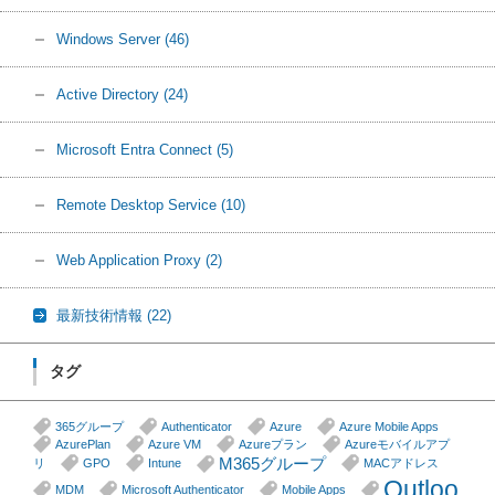
Windows Server
(46)
Active Directory
(24)
Microsoft Entra Connect
(5)
Remote Desktop Service
(10)
Web Application Proxy
(2)
最新技術情報
(22)
タグ
365グループ
Authenticator
Azure
Azure Mobile Apps
AzurePlan
Azure VM
Azureプラン
Azureモバイルアプ
M365グループ
リ
GPO
Intune
MACアドレス
Outloo
MDM
Microsoft Authenticator
Mobile Apps