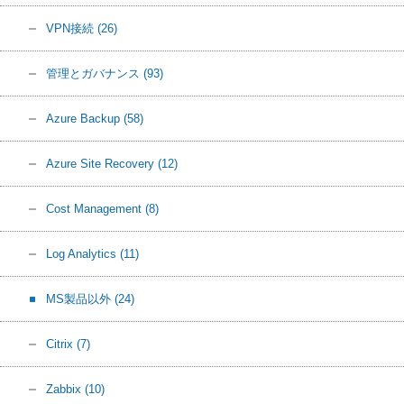
VPN接続
(26)
管理とガバナンス
(93)
Azure Backup
(58)
Azure Site Recovery
(12)
Cost Management
(8)
Log Analytics
(11)
MS製品以外
(24)
Citrix
(7)
Zabbix
(10)