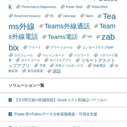
k
Performance Diagnostics
Power Shell
PowerShell
Tea
Reserved Instance
RI
robocopy
Slack
ms外線
Teams外線通話
Team
zab
s外線電話
Teams電話
VM
bix
アラート
アラートルール
エンタープライズVoIP
スケジュール
ドレインモード
パスワード
パスワード変
リモートデスクト
更
ホストプール
モバイルアプリ
ップアプリ
予算
共有メールボックス
外線電話
自
認証
動応答
表示名変更
ソリューション一覧
【月100万超の削減実績】Azureコスト削減はパーソルへ
Power BI×Fabricデータ分析基盤構築・可視化支援