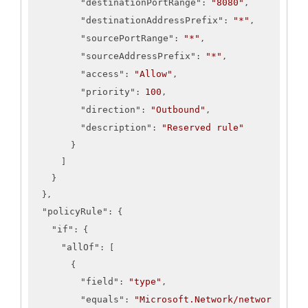
"destinationPortRange"
"8080"
: 
,

"destinationAddressPrefix"
"*"
: 
,

"sourcePortRange"
"*"
: 
,

"sourceAddressPrefix"
"*"
: 
,

"access"
"Allow"
: 
,

"priority"
100
: 
,

"direction"
"Outbound"
: 
,

"description"
"Reserved rule"
: 
        }

      ]

    }

  },

"policyRule"
: {

"if"
: {

"allOf"
: [

        {

"field"
"type"
: 
,

"equals"
"Microsoft.Network/networ
: 