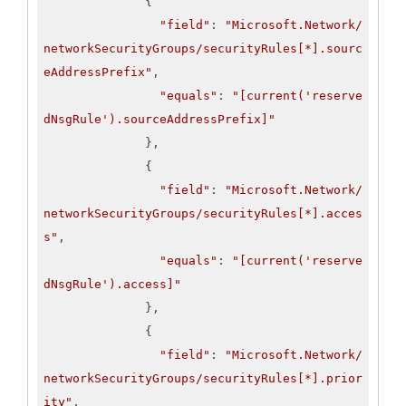
              {

"field"
: 
"Microsoft.Network/
networkSecurityGroups/securityRules[*].sourc
eAddressPrefix"
,

"equals"
: 
"[current('reserve
dNsgRule').sourceAddressPrefix]"
              },

              {

"field"
: 
"Microsoft.Network/
networkSecurityGroups/securityRules[*].acces
s"
,

"equals"
: 
"[current('reserve
dNsgRule').access]"
              },

              {

"field"
: 
"Microsoft.Network/
networkSecurityGroups/securityRules[*].prior
ity"
,
