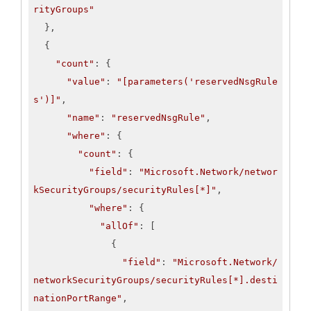
rityGroups"
  },

  {

"count"
: {

"value"
: 
"[parameters('reservedNsgRule
s')]"
,

"name"
: 
"reservedNsgRule"
,

"where"
: {

"count"
: {

"field"
: 
"Microsoft.Network/networ
kSecurityGroups/securityRules[*]"
,

"where"
: {

"allOf"
: [

              {

"field"
: 
"Microsoft.Network/
networkSecurityGroups/securityRules[*].desti
nationPortRange"
,
