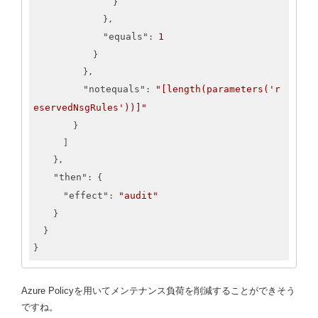
                }

              },

"equals"
1
: 
            }

          },

"notequals"
"[length(parameters('r
: 
eservedNsgRules'))]"
        }

      ]

    },

"then"
: {

"effect"
"audit"
: 
    }

  }

}
Azure Policyを用いてメンテナンス負荷を削減することができそう
ですね。