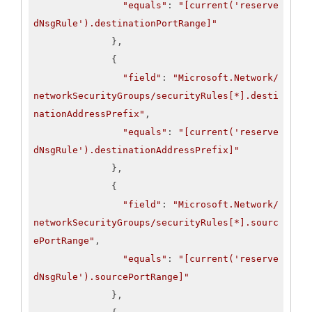
"equals"
: 
"[current('reserve
dNsgRule').destinationPortRange]"
              },

              {

"field"
: 
"Microsoft.Network/
networkSecurityGroups/securityRules[*].desti
nationAddressPrefix"
,

"equals"
: 
"[current('reserve
dNsgRule').destinationAddressPrefix]"
              },

              {

"field"
: 
"Microsoft.Network/
networkSecurityGroups/securityRules[*].sourc
ePortRange"
,

"equals"
: 
"[current('reserve
dNsgRule').sourcePortRange]"
              },
