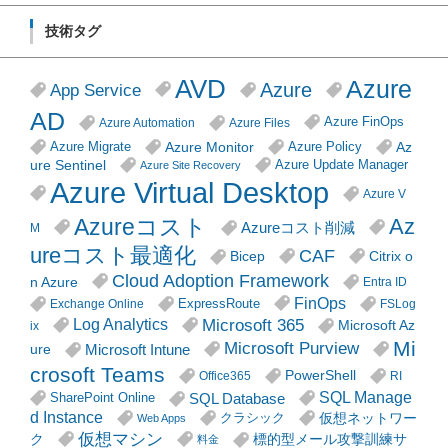
技術タグ
AVD
Azure
Azure
App Service
AD
Azure FinOps
Azure Automation
Azure Files
Azure Monitor
Az
Azure Migrate
Azure Policy
ure Sentinel
Azure Update Manager
Azure Site Recovery
Azure Virtual Desktop
Azure V
Azureコスト
Az
Azureコスト削減
M
ureコスト最適化
CAF
Citrix o
Bicep
Cloud Adoption Framework
n Azure
Entra ID
FinOps
ExpressRoute
Exchange Online
FSLog
Microsoft 365
Log Analytics
Microsoft Az
ix
Mi
Microsoft Purview
Microsoft Intune
ure
crosoft Teams
PowerShell
Office365
RI
SQL Manage
SQL Database
SharePoint Online
d Instance
仮想ネットワー
クラシック
Web Apps
仮想マシン
ク
標的型メール攻撃訓練サ
料金