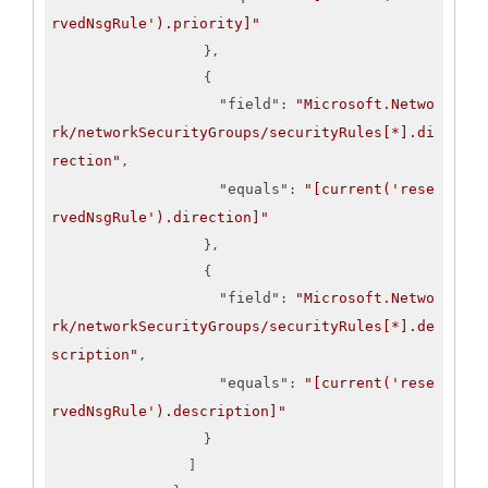
rvedNsgRule').priority]"
                    },

                    {

"field"
"Microsoft.Netwo
: 
rk/networkSecurityGroups/securityRules[*].di
rection"
,

"equals"
"[current('rese
: 
rvedNsgRule').direction]"
                    },

                    {

"field"
"Microsoft.Netwo
: 
rk/networkSecurityGroups/securityRules[*].de
scription"
,

"equals"
"[current('rese
: 
rvedNsgRule').description]"
                    }

                  ]
