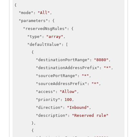
{

"mode"
"All"
: 
,

"parameters"
: {

"reservedNsgRules"
: {

"type"
"array"
: 
,

"defaultValue"
: [

        {

"destinationPortRange"
"8080"
: 
,

"destinationAddressPrefix"
"*"
: 
,

"sourcePortRange"
"*"
: 
,

"sourceAddressPrefix"
"*"
: 
,

"access"
"Allow"
: 
,

"priority"
100
: 
,

"direction"
"Inbound"
: 
,

"description"
"Reserved rule"
: 
        },

        {
