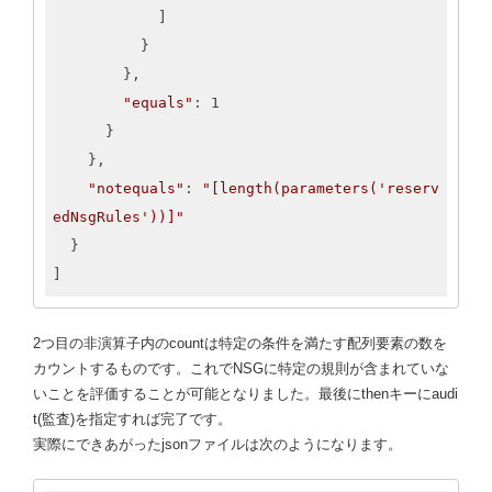
            ]

          }

        },

"equals"
: 1

      }

    },

"notequals"
: 
"[length(parameters('reserv
edNsgRules'))]"
  }

]
2つ目の非演算子内のcountは特定の条件を満たす配列要素の数を
カウントするものです。これでNSGに特定の規則が含まれていな
いことを評価することが可能となりました。最後にthenキーにaudi
t(監査)を指定すれば完了です。
実際にできあがったjsonファイルは次のようになります。