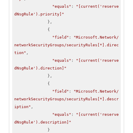
"equals"
: 
"[current('reserve
dNsgRule').priority]"
              },

              {

"field"
: 
"Microsoft.Network/
networkSecurityGroups/securityRules[*].direc
tion"
,

"equals"
: 
"[current('reserve
dNsgRule').direction]"
              },

              {

"field"
: 
"Microsoft.Network/
networkSecurityGroups/securityRules[*].descr
iption"
,

"equals"
: 
"[current('reserve
dNsgRule').description]"
              }
