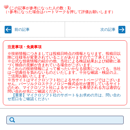
(この記事が参考になった人の数：
1
)
（↑参考になった場合はハートマークを押して評価お願いします）
前の記事
次の記事
注意事項・免責事項
※技術情報につきましては投稿日時点の情報となります。投稿日以
降に仕様等が変更されていることがありますのでご了承ください。
※公式な技術情報の紹介の他、当社による検証結果および経験に基
づく独自の見解が含まれている場合がございます。
※これらの技術情報によって被ったいかなる損害についても、当社
は一切責任を負わないものといたします。十分な確認・検証の上、
ご活用お願いたします。
※当サイトはマイクロソフト社によるサポートページではございま
せん。パーソルクロステクノロジー株式会社が運営しているサイト
のため、マイクロソフト社によるサポートを希望される方は適切な
問い合わせ先にご確認ください。
【重要】マイクロソフト社のサポートをお求めの方は、問い合わ
せ窓口をご確認ください
検
索: