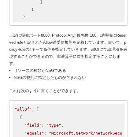
            ]

        }

    }
上記は宛先ポート8080, Protocol Any, 優先度 100、説明欄にReser
ved ruleと記されたAllow送受信規則を定義しています。続いて、p
olicyRuleのifキーで条件を指定していきます。allOfにて論理積を表
現することができるので、非演算子に次を指定することにしま
す。
リソースの種類がNSGである
NSGの規則に指定したものが含まれない
これは次のように書くことができます。
"allOf"
: [

  {

"field"
: 
"type"
,

"equals"
: 
"Microsoft.Network/networkSecu