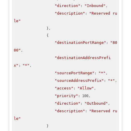
"direction"
"Inbound"
: 
,

"description"
"Reserved ru
: 
le"
                },

                {

"destinationPortRange"
"80
: 
80"
,

"destinationAddressPrefi
x"
"*"
: 
,

"sourcePortRange"
"*"
: 
,

"sourceAddressPrefix"
"*"
: 
,

"access"
"Allow"
: 
,

"priority"
: 100,

"direction"
"Outbound"
: 
,

"description"
"Reserved ru
: 
le"
                }
