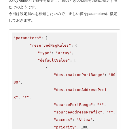
policyRuleのifで条件を指定し、真のときの効果をthenに指定する
だけのようです。
今回は設定漏れを検知したいので、正しい値をparametersに指定
しておきます。
"parameters"
: {

"reservedNsgRules"
: {

"type"
"array"
: 
,

"defaultValue"
: [

                {

"destinationPortRange"
"80
: 
80"
,

"destinationAddressPrefi
x"
"*"
: 
,

"sourcePortRange"
"*"
: 
,

"sourceAddressPrefix"
"*"
: 
,

"access"
"Allow"
: 
,

"priority"
: 100,
