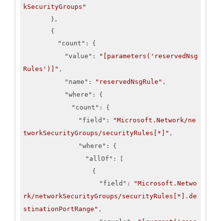
kSecurityGroups"
        },

        {

"count"
: {

"value"
"[parameters('reservedNsg
: 
Rules')]"
,

"name"
"reservedNsgRule"
: 
,

"where"
: {

"count"
: {

"field"
"Microsoft.Network/ne
: 
tworkSecurityGroups/securityRules[*]"
,

"where"
: {

"allOf"
: [

                    {

"field"
"Microsoft.Netwo
: 
rk/networkSecurityGroups/securityRules[*].de
stinationPortRange"
,
