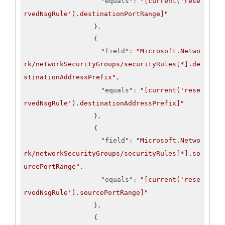
"equals"
"[current('rese
: 
rvedNsgRule').destinationPortRange]"
                    },

                    {

"field"
"Microsoft.Netwo
: 
rk/networkSecurityGroups/securityRules[*].de
stinationAddressPrefix"
,

"equals"
"[current('rese
: 
rvedNsgRule').destinationAddressPrefix]"
                    },

                    {

"field"
"Microsoft.Netwo
: 
rk/networkSecurityGroups/securityRules[*].so
urcePortRange"
,

"equals"
"[current('rese
: 
rvedNsgRule').sourcePortRange]"
                    },

                    {
