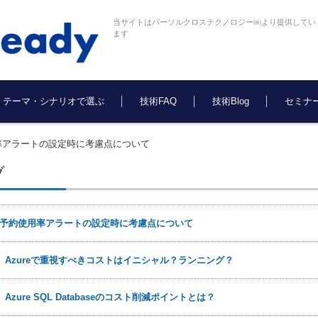
当サイトはパーソルクロステクノロジー㈱より提供してい
ます
テーマ・シナリオで選ぶ
技術FAQ
技術Blog
セミナ
率アラートの設定時に考慮点について
ブ
予約使用率アラートの設定時に考慮点について
日
Azureで重視すべきコストはイニシャル？ランニング？
日
Azure SQL Databaseのコスト削減ポイントとは？