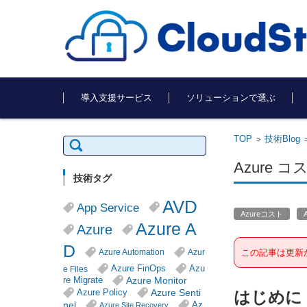
コンテンツに移動
導入支援サービス
ソリューションで選ぶ
TOP
技術Blog
検
>
索:
Azure
技術タグ
AVD
App Service
Azureコスト
Azure A
Azure
D
Azure Automation
Azur
この記事は更新
Azure FinOps
Azu
e Files
Azure Monitor
re Migrate
Azure Senti
Azure Policy
はじめに
nel
Az
Azure Site Recovery