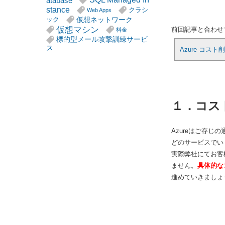
atabase
stance
クラシ
Web Apps
仮想ネットワーク
ック
仮想マシン
前回記事と合わせ
料金
標的型メール攻撃訓練サービ
ス
Azure コ
１．コス
Azureはご存
どのサービスでい
実際弊社にてお客
ません。
具体的なコ
進めていきましょ