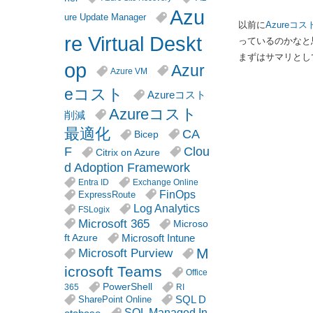
Azu
ure Update Manager
以前に
Azure
re Virtual Deskt
っているのかなと
まずはサマリとし
op
Azur
Azure VM
eコスト
Azureコスト
Azureコスト
削減
最適化
CA
Bicep
F
Clou
Citrix on Azure
d Adoption Framework
Entra ID
Exchange Online
FinOps
ExpressRoute
Log Analytics
FSLogix
Microsoft 365
Microso
Microsoft Intune
ft Azure
M
Microsoft Purview
icrosoft Teams
Office
PowerShell
365
RI
SQL D
SharePoint Online
SQL Managed In