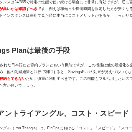
タンスは24/365で特定の性能で使い続ける場合には非常に有効ですが、逆に
が高いかは確認すべき
です。例えば稼働日や稼働時間を限定した方が安くな
ドインスタンスは長期で見た時に本当にコストメリットがあるか、しっかり
ngs Planは最後の手段
ースされた日本語だと節約プランともいう機能ですが、この機能は他の最適化
、他の削減施策と並行で利用すると、SavingsPlanの効果が見えづらい
解約もできない
ため、慎重に利用すべきです。この機能もフル活用したいので
た方が良いでしょう。
アントライアングル、コスト・スピード
グル（Iron Triangle）は、FinOpsにおける「コスト」「スピード」