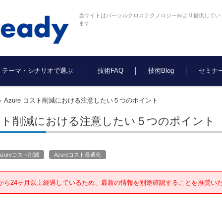
当サイトはパーソルクロステクノロジー㈱より提供してい
ます
テーマ・シナリオで選ぶ
技術FAQ
技術Blog
セミナ
Azure コスト削減における注意したい５つのポイント
>
 コスト削減における注意したい５つのポイント
Azureコスト削減
Azureコスト最適化
から24ヶ月以上経過しているため、最新の情報を別途確認することを推奨い