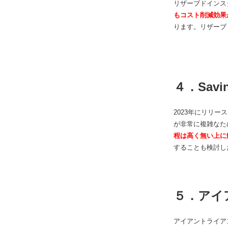
リザーブドインス
もコスト削減効果
ります。リザーブ
４．Savi
2023年にリリ
が非常に複雑なため
程は高く無い上に
することも検討し
５．アイ
アイアントライアン