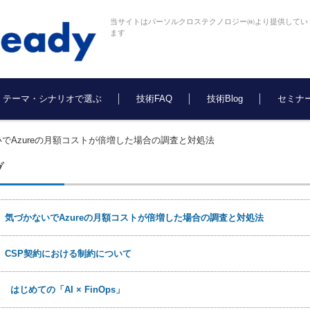
当サイトはパーソルクロステクノロジー㈱より提供してい
ます
テーマ・シナリオで選ぶ
技術FAQ
技術Blog
セミナ
でAzureの月額コストが倍増した場合の調査と対処法
ブ
日
気づかないでAzureの月額コストが倍増した場合の調査と対処法
日
CSP契約における制約について
9日
はじめての「AI × FinOps」