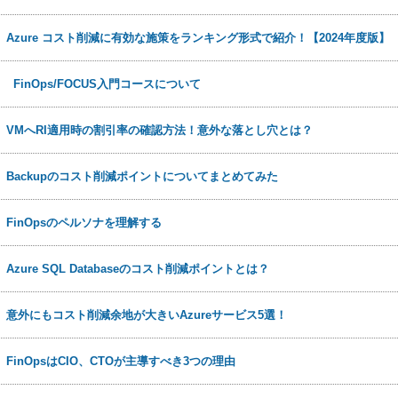
日
Azure コスト削減に有効な施策をランキング形式で紹介！【2024年度版】
1日
FinOps/FOCUS入門コースについて
日
VMへRI適用時の割引率の確認方法！意外な落とし穴とは？
日
Backupのコスト削減ポイントについてまとめてみた
日
FinOpsのペルソナを理解する
日
Azure SQL Databaseのコスト削減ポイントとは？
日
意外にもコスト削減余地が大きいAzureサービス5選！
日
FinOpsはCIO、CTOが主導すべき3つの理由