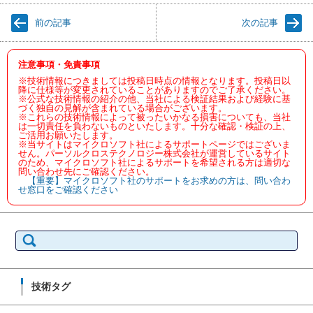
前の記事
次の記事
注意事項・免責事項
※技術情報につきましては投稿日時点の情報となります。投稿日以
降に仕様等が変更されていることがありますのでご了承ください。
※公式な技術情報の紹介の他、当社による検証結果および経験に基
づく独自の見解が含まれている場合がございます。
※これらの技術情報によって被ったいかなる損害についても、当社
は一切責任を負わないものといたします。十分な確認・検証の上、
ご活用お願いたします。
※当サイトはマイクロソフト社によるサポートページではございま
せん。パーソルクロステクノロジー株式会社が運営しているサイト
のため、マイクロソフト社によるサポートを希望される方は適切な
問い合わせ先にご確認ください。
【重要】マイクロソフト社のサポートをお求めの方は、問い合わ
せ窓口をご確認ください
検
索:
技術タグ