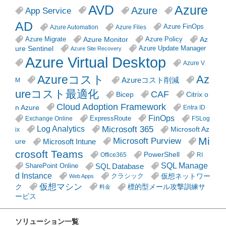
AVD
Azure
Azure
App Service
AD
Azure FinOps
Azure Automation
Azure Files
Azure Monitor
Az
Azure Migrate
Azure Policy
ure Sentinel
Azure Update Manager
Azure Site Recovery
Azure Virtual Desktop
Azure V
Azureコスト
Az
Azureコスト削減
M
ureコスト最適化
CAF
Citrix o
Bicep
Cloud Adoption Framework
n Azure
Entra ID
FinOps
ExpressRoute
Exchange Online
FSLog
Microsoft 365
Log Analytics
Microsoft Az
ix
Mi
Microsoft Purview
Microsoft Intune
ure
crosoft Teams
PowerShell
Office365
RI
SQL Manage
SQL Database
SharePoint Online
d Instance
仮想ネットワー
クラシック
Web Apps
仮想マシン
ク
標的型メール攻撃訓練サ
料金
ービス
ソリューション一覧