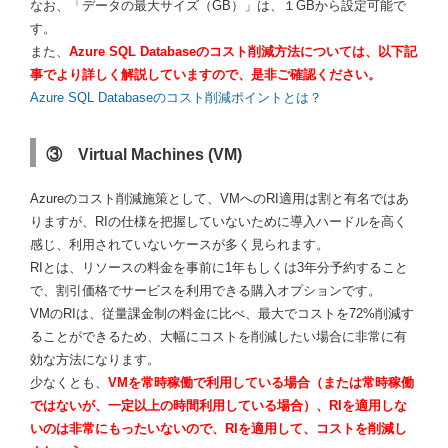
なお、「データの最大サイズ（GB）」は、１GBから設定可能で
す。
また、
Azure SQL Databaseのコスト削減方法については、以下記
事でより詳しく解説していますので、是非ご確認ください。
Azure SQL Databaseのコスト削減ポイントとは？
③ Virtual Machines (VM)
Azureのコスト削減施策として、VMへのRI適用は割と有名ではあ
りますが、RIの仕様を把握していないために導入ハードルを高く
感じ、利用されていないケースが多く見られます。
RIとは、リソースの料金を事前に1年もしくは3年分予約すること
で、割引価格でサービスを利用できる購入オプションです。
VMのRIは、従量課金制の料金に比べ、最大でコストを72%削減す
ることができるため、大幅にコストを削減したい場合に非常に有
効な方法になります。
少なくとも、
VMを常時稼働で利用している場合（または常時稼働
ではないが、一定以上の時間利用している場合）、RIを適用しな
いのは非常にもったいないので、RIを適用して、コストを削減し