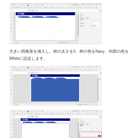
大きい四角形を挿入し、枠の太さを5、枠の色をNavy、内部の色を
Whiteに設定します。