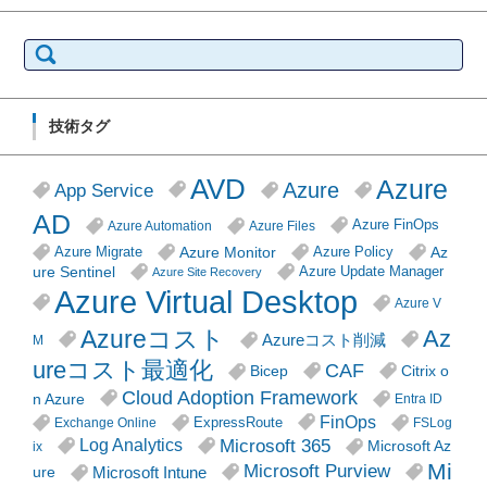
検
索:
技術タグ
AVD
Azure
Azure
App Service
AD
Azure FinOps
Azure Automation
Azure Files
Azure Monitor
Az
Azure Migrate
Azure Policy
ure Sentinel
Azure Update Manager
Azure Site Recovery
Azure Virtual Desktop
Azure V
Azureコスト
Az
Azureコスト削減
M
ureコスト最適化
CAF
Citrix o
Bicep
Cloud Adoption Framework
n Azure
Entra ID
FinOps
ExpressRoute
Exchange Online
FSLog
Microsoft 365
Log Analytics
Microsoft Az
ix
Mi
Microsoft Purview
Microsoft Intune
ure