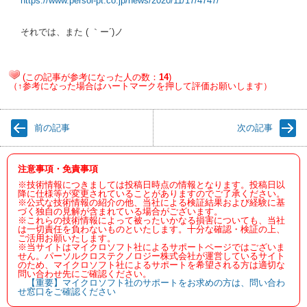
https://www.persol-pt.co.jp/news/2020/11/17/4747/
それでは、また ( ｀ー´)ノ
(この記事が参考になった人の数：
14
)
（↑参考になった場合はハートマークを押して評価お願いします）
前の記事
次の記事
注意事項・免責事項
※技術情報につきましては投稿日時点の情報となります。投稿日以
降に仕様等が変更されていることがありますのでご了承ください。
※公式な技術情報の紹介の他、当社による検証結果および経験に基
づく独自の見解が含まれている場合がございます。
※これらの技術情報によって被ったいかなる損害についても、当社
は一切責任を負わないものといたします。十分な確認・検証の上、
ご活用お願いたします。
※当サイトはマイクロソフト社によるサポートページではございま
せん。パーソルクロステクノロジー株式会社が運営しているサイト
のため、マイクロソフト社によるサポートを希望される方は適切な
問い合わせ先にご確認ください。
【重要】マイクロソフト社のサポートをお求めの方は、問い合わ
せ窓口をご確認ください