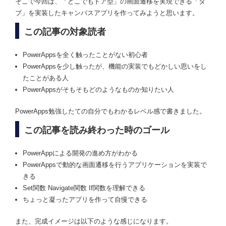
そこで今回は、「どこでもドア型」の画面遷移を実現できる「タ
ブ」を実装したキャンバスアプリを作ってみようと思います。
この記事の対象読者
PowerAppsを全く触ったことがない初心者
PowerAppsを少し触ったが、機能の実装でもどかしい思いをし
たことがある人
PowerAppsがそもそもどのようなものか知りたい人
PowerApps勉強したての自分でもわかるレベル感で書きました。
この記事を読み終わった時のゴール
PowerAppによる開発の進め方がわかる
PowerAppsで動的な画面遷移を行うアプリケーションを実装で
きる
Set関数 Navigate関数 If関数を理解できる
ちょっと凝ったアプリを作って自慢できる
また、完成イメージは以下のような感じになります。