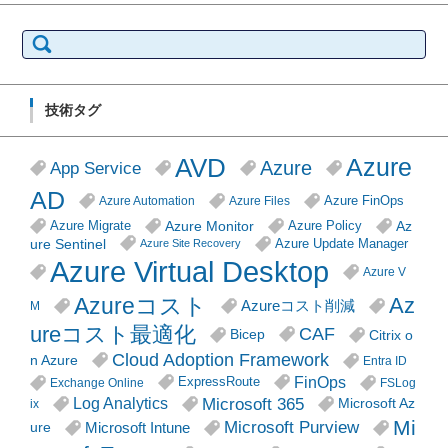
検
索:
技術タグ
AVD
Azure
Azure
App Service
AD
Azure FinOps
Azure Automation
Azure Files
Azure Monitor
Az
Azure Migrate
Azure Policy
ure Sentinel
Azure Update Manager
Azure Site Recovery
Azure Virtual Desktop
Azure V
Azureコスト
Az
Azureコスト削減
M
ureコスト最適化
CAF
Citrix o
Bicep
Cloud Adoption Framework
n Azure
Entra ID
FinOps
ExpressRoute
Exchange Online
FSLog
Microsoft 365
Log Analytics
Microsoft Az
ix
Mi
Microsoft Purview
Microsoft Intune
ure