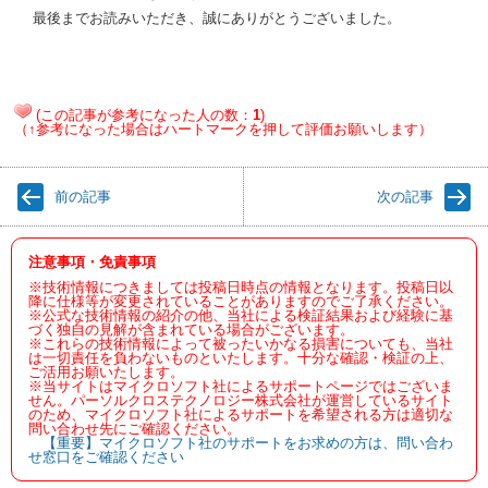
最後までお読みいただき、誠にありがとうございました。
(この記事が参考になった人の数：
1
)
（↑参考になった場合はハートマークを押して評価お願いします）
前の記事
次の記事
注意事項・免責事項
※技術情報につきましては投稿日時点の情報となります。投稿日以
降に仕様等が変更されていることがありますのでご了承ください。
※公式な技術情報の紹介の他、当社による検証結果および経験に基
づく独自の見解が含まれている場合がございます。
※これらの技術情報によって被ったいかなる損害についても、当社
は一切責任を負わないものといたします。十分な確認・検証の上、
ご活用お願いたします。
※当サイトはマイクロソフト社によるサポートページではございま
せん。パーソルクロステクノロジー株式会社が運営しているサイト
のため、マイクロソフト社によるサポートを希望される方は適切な
問い合わせ先にご確認ください。
【重要】マイクロソフト社のサポートをお求めの方は、問い合わ
せ窓口をご確認ください