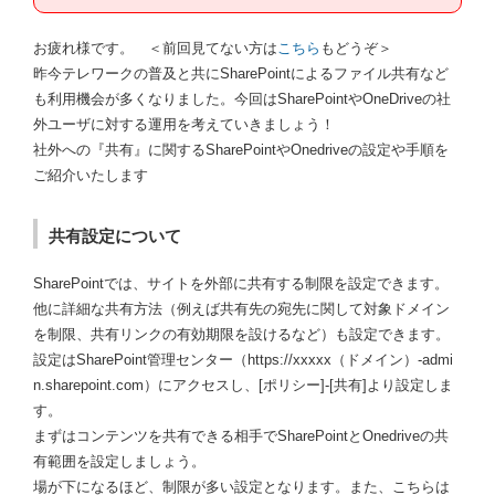
お疲れ様です。 ＜前回見てない方は
こちら
もどうぞ＞
昨今テレワークの普及と共にSharePointによるファイル共有など
も利用機会が多くなりました。今回はSharePointやOneDriveの社
外ユーザに対する運用を考えていきましょう！
社外への『共有』に関するSharePointやOnedriveの設定や手順を
ご紹介いたします
共有設定について
SharePointでは、サイトを外部に共有する制限を設定できます。
他に詳細な共有方法（例えば共有先の宛先に関して対象ドメイン
を制限、共有リンクの有効期限を設けるなど）も設定できます。
設定はSharePoint管理センター（https://xxxxx（ドメイン）-admi
n.sharepoint.com）にアクセスし、[ポリシー]-[共有]より設定しま
す。
まずはコンテンツを共有できる相手でSharePointとOnedriveの共
有範囲を設定しましょう。
場が下になるほど、制限が多い設定となります。また、こちらは