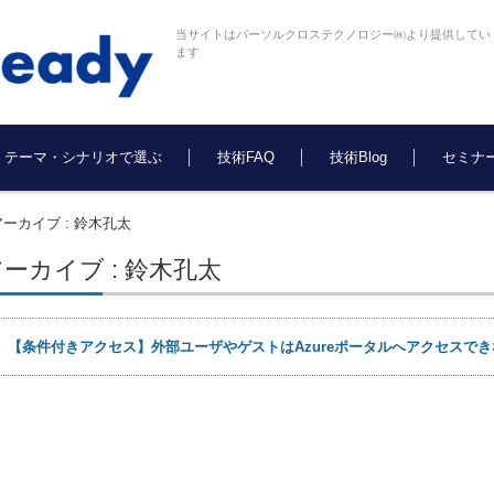
当サイトはパーソルクロステクノロジー㈱より提供してい
ます
テーマ・シナリオで選ぶ
技術FAQ
技術Blog
セミナ
ーカイブ : 鈴木孔太
ーカイブ : 鈴木孔太
日
【条件付きアクセス】外部ユーザやゲストはAzureポータルへアクセスで