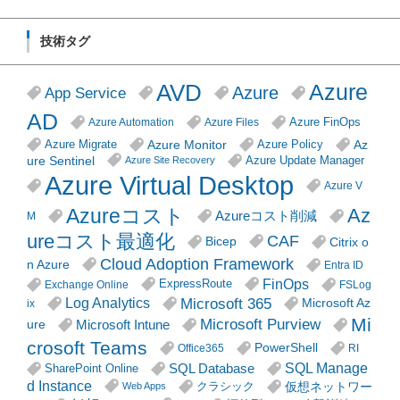
技術タグ
AVD
Azure
Azure
App Service
AD
Azure FinOps
Azure Automation
Azure Files
Azure Monitor
Az
Azure Migrate
Azure Policy
ure Sentinel
Azure Update Manager
Azure Site Recovery
Azure Virtual Desktop
Azure V
Azureコスト
Az
Azureコスト削減
M
ureコスト最適化
CAF
Citrix o
Bicep
Cloud Adoption Framework
n Azure
Entra ID
FinOps
ExpressRoute
Exchange Online
FSLog
Microsoft 365
Log Analytics
Microsoft Az
ix
Mi
Microsoft Purview
Microsoft Intune
ure
crosoft Teams
PowerShell
Office365
RI
SQL Manage
SQL Database
SharePoint Online
d Instance
仮想ネットワー
クラシック
Web Apps