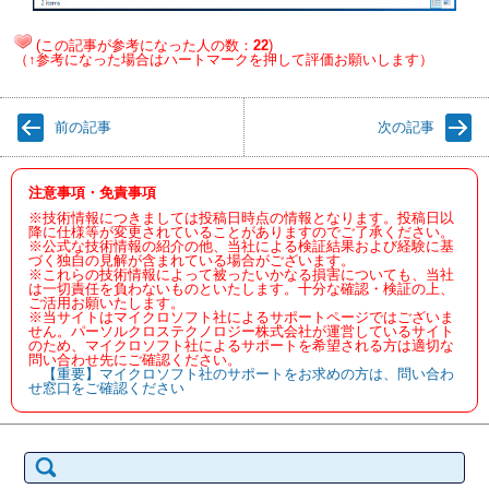
(この記事が参考になった人の数：
22
)
（↑参考になった場合はハートマークを押して評価お願いします）
前の記事
次の記事
注意事項・免責事項
※技術情報につきましては投稿日時点の情報となります。投稿日以
降に仕様等が変更されていることがありますのでご了承ください。
※公式な技術情報の紹介の他、当社による検証結果および経験に基
づく独自の見解が含まれている場合がございます。
※これらの技術情報によって被ったいかなる損害についても、当社
は一切責任を負わないものといたします。十分な確認・検証の上、
ご活用お願いたします。
※当サイトはマイクロソフト社によるサポートページではございま
せん。パーソルクロステクノロジー株式会社が運営しているサイト
のため、マイクロソフト社によるサポートを希望される方は適切な
問い合わせ先にご確認ください。
【重要】マイクロソフト社のサポートをお求めの方は、問い合わ
せ窓口をご確認ください
検
索: