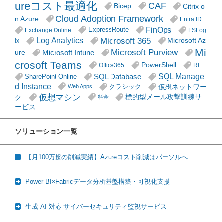
ureコスト最適化
CAF
Citrix o
Bicep
Cloud Adoption Framework
n Azure
Entra ID
FinOps
ExpressRoute
Exchange Online
FSLog
Microsoft 365
Log Analytics
Microsoft Az
ix
Mi
Microsoft Purview
Microsoft Intune
ure
crosoft Teams
PowerShell
Office365
RI
SQL Manage
SQL Database
SharePoint Online
d Instance
仮想ネットワー
クラシック
Web Apps
仮想マシン
ク
標的型メール攻撃訓練サ
料金
ービス
ソリューション一覧
【月100万超の削減実績】Azureコスト削減はパーソルへ
Power BI×Fabricデータ分析基盤構築・可視化支援
生成 AI 対応 サイバーセキュリティ監視サービス