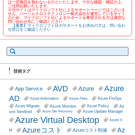
は一切責任を負わないものといたします。十分な確認・検証の上、
ご活用お願いたします。
※当サイトはマイクロソフト社によるサポートページではございま
せん。パーソルクロステクノロジー株式会社が運営しているサイト
のため、マイクロソフト社によるサポートを希望される方は適切な
問い合わせ先にご確認ください。
【重要】マイクロソフト社のサポートをお求めの方は、問い合わ
せ窓口をご確認ください
検
索:
技術タグ
AVD
Azure
Azure
App Service
AD
Azure FinOps
Azure Automation
Azure Files
Azure Monitor
Az
Azure Migrate
Azure Policy
ure Sentinel
Azure Update Manager
Azure Site Recovery
Azure Virtual Desktop
Azure V
Azureコスト
Az
Azureコスト削減
M