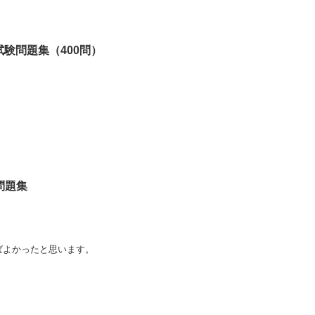
or模擬試験問題集（400問）
。
。
策問題集
ばよかったと思います。