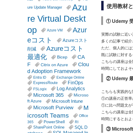
Azu
使用教材
ure Update Manager
re Virtual Deskt
① Udemy 
op
Azur
Azure VM
実際の試験に近い
eコスト
Azureコスト
多くの記事で紹介
Azureコスト
ただ、個人的には
削減
既に試験に対する
最適化
CA
Bicep
こちらの講座は全
F
Clou
Citrix on Azure
時間にしておよそ
d Adoption Framework
Entra ID
Exchange Online
② Udemy 最
FinOps
ExpressRoute
Log Analytics
FSLogix
こちらも実践的な
Microsoft 365
Microso
①の講座の正答率
Microsoft Intune
ft Azure
①に比べ問題文が
M
Microsoft Purview
こちらの講座は全
icrosoft Teams
Office
時間にするとおよ
PowerShell
365
RI
SQL D
SharePoint Online
③ Micro
SQL Managed In