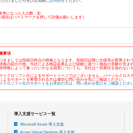
ただけましたらぜひお気軽に
お問合せ
ください。
参考になった人の数：
1
)
た場合はハートマークを押して評価お願いします）
責事項
つきましては投稿日時点の情報となります。投稿日以降に仕様等が変更され
情報の紹介の他、当社による検証結果および経験に基づく独自の見解が含ま
術情報によって被ったいかなる損害についても、当社は一切責任を負わない
マイクロソフト社によるサポートページではございません。パーソルクロス
によるサポートを希望される方は適切な問い合わせ先にご確認ください。
イクロソフト社のサポートをお求めの方は、問い合わせ窓口をご確認くださ
導入支援サービス一覧
Microsoft Azure 導入支援
Azure Virtual Desktop 導入支援