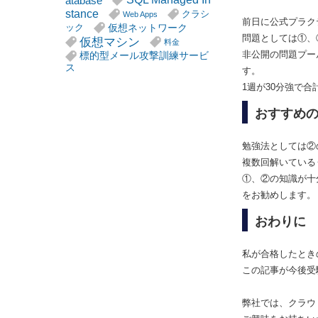
atabase
stance
クラシ
Web Apps
前日に公式プラク
仮想ネットワーク
ック
問題としては①、
仮想マシン
料金
非公開の問題プー
標的型メール攻撃訓練サービ
ス
す。
1週が30分強で
おすすめ
勉強法としては②
複数回解いている
①、②の知識が十
をお勧めします。
おわりに
私が合格したとき
この記事が今後受
弊社では、クラウ