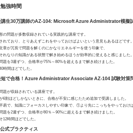
と勉強時間
受講生30万講師のAZ-104: Microsoft Azure Administrat
形の問題が多数収録されている実践的な講座です。
されており、とりあえずこれをやっておけばよいという意見もあるほどです
文章が冗長で問題を解くのにかなりエネルギーを使う印象で、
それなりの知識がある状態で解き始めるほうが効率的に使えると感じました
問題を3週ずつ、合格率が75%～80%を超えるまで解き続けました。
40時間ほどでした。
短で合格！Azure Administrator Associate AZ-104 試験対
問題が収録されている講座です。
が6割ほどしかないときに、合格が不安に感じたため追加で受講しました。
平易で、知識にフォーカスしやすい印象で、①より先にこっちをやっておけ
問題を2週ずつ、合格率が80％～90%に超えるまで解き続けました。
そ12時間ほどでした。
soft公式プラクティス