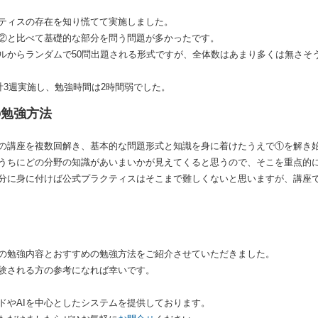
ティスの存在を知り慌てて実施しました。
②と比べて基礎的な部分を問う問題が多かったです。
ルからランダムで50問出題される形式ですが、全体数はあまり多くは無さそ
合計3週実施し、勉強時間は2時間弱でした。
の勉強方法
の講座を複数回解き、基本的な問題形式と知識を身に着けたうえで①を解き
うちにどの分野の知識があいまいかが見えてくると思うので、そこを重点的
分に身に付けば公式プラクティスはそこまで難しくないと思いますが、講座
の勉強内容とおすすめの勉強方法をご紹介させていただきました。
験される方の参考になれば幸いです。
ドやAIを中心としたシステムを提供しております。