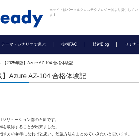
当サイトはパーソルクロステクノロジー㈱より提供してい
ます
テーマ・シナリオで選ぶ
技術FAQ
技術Blog
セミナ
【2025年版】Azure AZ-104 合格体験記
>
】Azure AZ-104 合格体験記
ITソリューション部の石原です。
-104を取得することが出来ました。
指す方の参考になればと思い、勉強方法をまとめていきたいと思います。