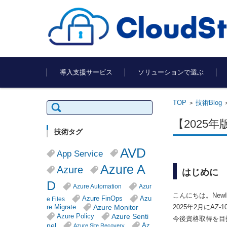
コンテンツに移動
導入支援サービス
ソリューションで選ぶ
TOP
技術Blog
検
>
索:
【2025年版
技術タグ
AVD
App Service
Azure A
Azure
はじめに
D
Azure Automation
Azur
こんにちは。New
Azure FinOps
Azu
e Files
Azure Monitor
2025年2月にAZ
re Migrate
Azure Senti
Azure Policy
今後資格取得を目
nel
Az
Azure Site Recovery