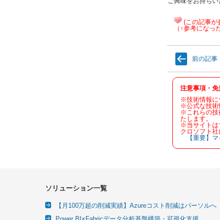
ご興味をお持ちい
(この記事が
（↑参考になっ
前の記事
注意事項・免
※技術情報に
※公式な技術
※これらの技
たします。
※当サイトは
クロソフト社
【重要】マ
ソリューション一覧
【月100万超の削減実績】Azureコスト削減はパーソルへ
Power BI×Fabricデータ分析基盤構築・可視化支援